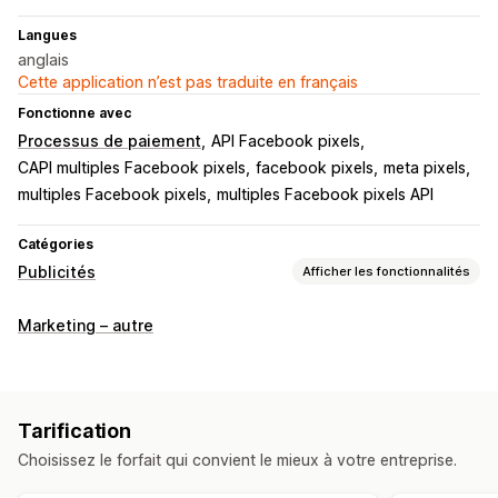
Langues
anglais
Cette application n’est pas traduite en français
Fonctionne avec
Processus de paiement
API Facebook pixels
CAPI multiples Facebook pixels
facebook pixels
meta pixels
multiples Facebook pixels
multiples Facebook pixels API
Catégories
Publicités
Afficher les fonctionnalités
Ciblage
Marketing – autre
Comportement
Gestion de campagnes
Médias sociaux
Site web
Gestion des pixels
Tarification
Choisissez le forfait qui convient le mieux à votre entreprise.
Analyses de performance
Suivi des conversions