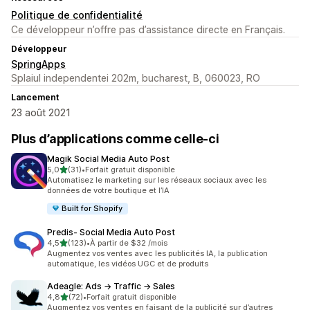
Politique de confidentialité
Ce développeur n’offre pas d’assistance directe en Français.
Développeur
SpringApps
Splaiul independentei 202m, bucharest, B, 060023, RO
Lancement
23 août 2021
Plus d’applications comme celle-ci
Magik Social Media Auto Post
étoile(s) sur 5
5,0
(31)
•
Forfait gratuit disponible
31 avis au total
Automatisez le marketing sur les réseaux sociaux avec les
données de votre boutique et l’IA
Built for Shopify
Predis‑ Social Media Auto Post
étoile(s) sur 5
4,5
(123)
•
À partir de $32 /mois
123 avis au total
Augmentez vos ventes avec les publicités IA, la publication
automatique, les vidéos UGC et de produits
Adeagle: Ads → Traffic → Sales
étoile(s) sur 5
4,8
(72)
•
Forfait gratuit disponible
72 avis au total
Augmentez vos ventes en faisant de la publicité sur d’autres