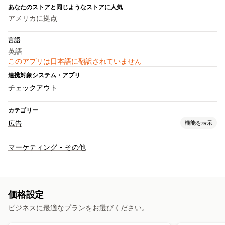
あなたのストアと同じようなストアに人気
アメリカに拠点
言語
英語
このアプリは日本語に翻訳されていません
連携対象システム・アプリ
チェックアウト
カテゴリー
広告
機能を表示
ターゲティング
マーケティング - その他
操作動向
キャンペーン管理
SNS
ウェブサイト
ピクセル管理
価格設定
ビジネスに最適なプランをお選びください。
パフォーマンス分析
コンバージョントラッキング