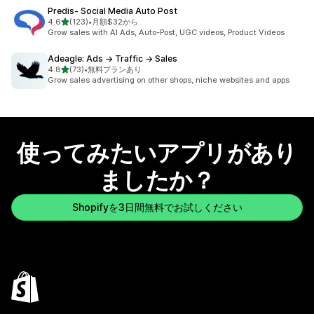
Predis‑ Social Media Auto Post
5つ星中
4.6
(123)
•
月額$32から
合計レビュー数：123件
Grow sales with AI Ads, Auto-Post, UGC videos, Product Videos
Adeagle: Ads → Traffic → Sales
5つ星中
4.8
(73)
•
無料プランあり
合計レビュー数：73件
Grow sales advertising on other shops, niche websites and apps
使ってみたいアプリがあり
ましたか？
Shopifyを3日間無料でお試しください