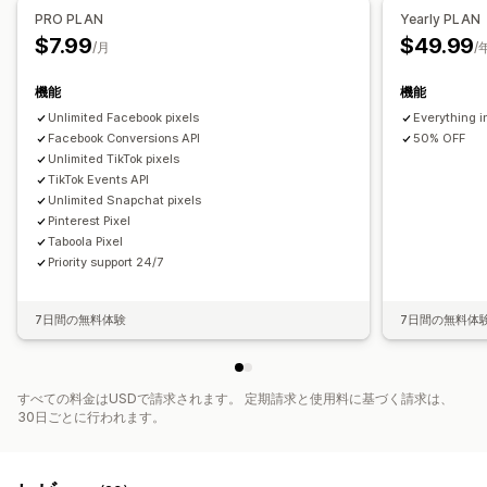
PRO PLAN
Yearly PLAN
$7.99
$49.99
/月
/
機能
機能
Unlimited Facebook pixels
Everything i
Facebook Conversions API
50% OFF
Unlimited TikTok pixels
TikTok Events API
Unlimited Snapchat pixels
Pinterest Pixel
Taboola Pixel
Priority support 24/7
7日間の無料体験
7日間の無料体
すべての料金はUSDで請求されます。 定期請求と使用料に基づく請求は、
30日ごとに行われます。