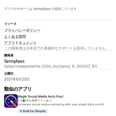
アプリのサポートは SpringApps が提供しています。
リソース
プライバシーポリシー
よくある質問
アプリドキュメント
この開発者は日本語での直接的なサポートを提供していません。
開発者
SpringApps
Splaiul independentei 202m, bucharest, B, 060023, RO
公開日
2021年8月23日
類似のアプリ
Magik Social Media Auto Post
5つ星中
5.0
(31)
•
無料プランあり
合計レビュー数：31件
Automate social media marketing with your shop’s data and AI
Built for Shopify