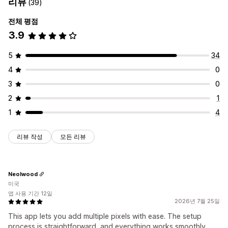
리뷰
(39)
전체 평점
3.9
5
34
4
0
3
0
2
1
1
4
리뷰 작성
모든 리뷰
Neolwood
미국
앱 사용 기간 12일
2026년 7월 25일
This app lets you add multiple pixels with ease. The setup
process is straightforward, and everything works smoothly.