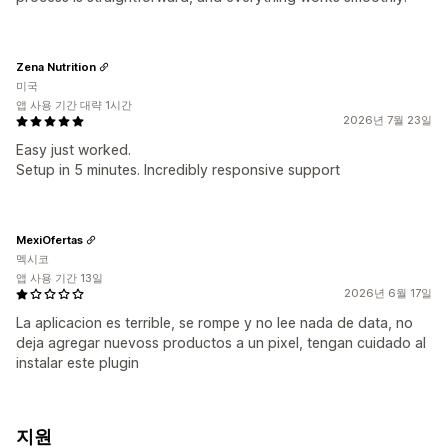
Zena Nutrition
미국
앱 사용 기간 대략 1시간
2026년 7월 23일
Easy just worked.
Setup in 5 minutes. Incredibly responsive support
MexiOfertas
멕시코
앱 사용 기간 13일
2026년 6월 17일
La aplicacion es terrible, se rompe y no lee nada de data, no
deja agregar nuevoss productos a un pixel, tengan cuidado al
instalar este plugin
지원