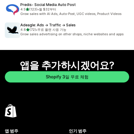
Predis‑ Social Media Auto Post
별 5개 중
4.5
(123)
•
월 $32부터
총 리뷰 123개
Grow sales with AI Ads, Auto-Post, UGC videos, Product Videos
Adeagle: Ads → Traffic → Sales
별 5개 중
4.8
(72)
•
무료 플랜 사용 가능
총 리뷰 72개
Grow sales advertising on other shops, niche websites and apps
앱을 추가하시겠어요?
Shopify 3일 무료 체험
앱 범주
인기 범주