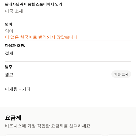
판매자님과 비슷한 스토어에서 인기
미국 소재
언어
영어
이 앱은 한국어로 번역되지 않았습니다
다음과 호환:
결제
범주
광고
기능 표시
타게팅
마케팅 - 기타
행동
캠페인 관리
소셜 미디어
웹사이트
픽셀 관리
요금제
비즈니스에 가장 적합한 요금제를 선택하세요.
실적 분석
전환 추적