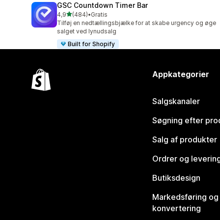
GSC Countdown Timer Bar
ud af 5 stjerner
4,9
(484)
•
Gratis
484 anmeldelser i alt
Tilføj en nedtællingsbjælke for at skabe urgency og øge
salget ved lynudsalg
Built for Shopify
Appkategorier
Salgskanaler
Søgning efter pro
Salg af produkter
Ordrer og leverin
Butiksdesign
Markedsføring og
konvertering