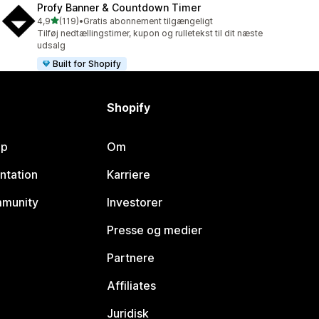
Profy Banner & Countdown Timer
ud af 5 stjerner
4,9
(119)
•
Gratis abonnement tilgængeligt
119 anmeldelser i alt
Tilføj nedtællingstimer, kupon og rulletekst til dit næste
udsalg
Built for Shopify
Shopify
lp
Om
ntation
Karriere
mmunity
Investorer
Presse og medier
Partnere
Affiliates
Juridisk