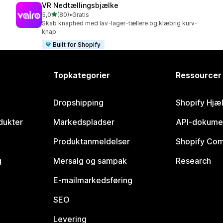
VR Nedtællingsbjælke
ud af 5 stjerner
5,0
(80)
•
Gratis
80 anmeldelser i alt
Skab knaphed med lav-lager-tællere og klæbrig kurv-
knap
Built for Shopify
Topkategorier
Ressourcer
Dropshipping
Shopify Hjæ
dukter
Markedspladser
API-dokume
Produktanmeldelser
Shopify Co
g
Mersalg og sampak
Research
E-mailmarkedsføring
SEO
Levering