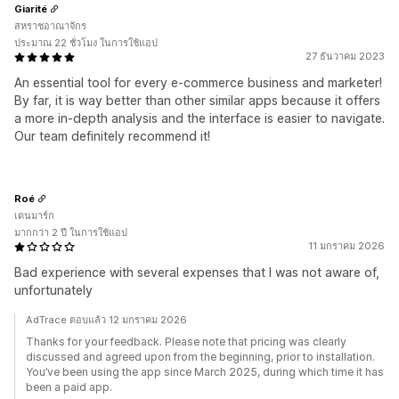
Giarité
สหราชอาณาจักร
ประมาณ 22 ชั่วโมง ในการใช้แอป
27 ธันวาคม 2023
An essential tool for every e-commerce business and marketer!
By far, it is way better than other similar apps because it offers
a more in-depth analysis and the interface is easier to navigate.
Our team definitely recommend it!
Roé
เดนมาร์ก
มากกว่า 2 ปี ในการใช้แอป
11 มกราคม 2026
Bad experience with several expenses that I was not aware of,
unfortunately
AdTrace ตอบแล้ว 12 มกราคม 2026
Thanks for your feedback. Please note that pricing was clearly
discussed and agreed upon from the beginning, prior to installation.
You’ve been using the app since March 2025, during which time it has
been a paid app.