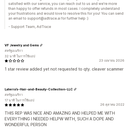
satisfied with our service, you can reach out to us and we're more
than happy to offer refunds in most cases. I completely understand
your frustrations and would love to resolve this for you! You can send
an email to support@adtrace.ai for further help :)
- Support Team, AdTrace
VF Jewelry and Gems
สหรัฐอเมริกา
32 นาที ในการใช้แอป
23 เมษายน 2026
1 star review added yet not requested to qty. cleaver scammer
Laterra’s-Hair-and-Beauty-Collection-LLC
สหรัฐอเมริกา
17 นาที ในการใช้แอป
26 ตุลาคม 2022
THIS REP WAS NICE AND AMAZING AND HELPED ME WITH
EVERYTHING I NEEDED HELPW WITH, SUCH A DOPE AND
WONDERFUL PERSON