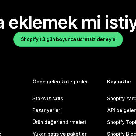
 eklemek mi isti
Shopify'ı 3 gün boyunca ücretsiz deneyin
Önde gelen kategoriler
Kaynaklar
Stoksuz satış
Shopify Yar
Pazar yerleri
API belgeler
Ürün değerlendirmeleri
Shopify Top
o
Yukarı satış ve paketler
Shopify Blo