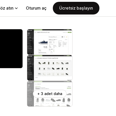
öz atın
Oturum aç
Ücretsiz başlayın
+ 3 adet daha