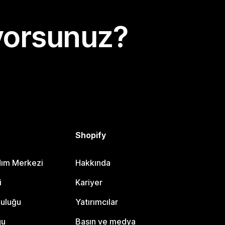
yorsunuz?
Shopify
dım Merkezi
Hakkında
i
Kariyer
luluğu
Yatırımcılar
gu
Basın ve medya