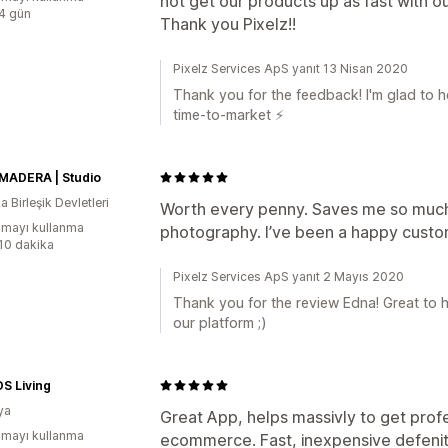
not get our products up as fast with out
:4 gün
Thank you Pixelz!!
Pixelz Services ApS yanıt 13 Nisan 2020
Thank you for the feedback! I'm glad to h
time-to-market ⚡
MADERA | Studio
 Birleşik Devletleri
Worth every penny. Saves me so much 
mayı kullanma
photography. I’ve been a happy custom
:10 dakika
Pixelz Services ApS yanıt 2 Mayıs 2020
Thank you for the review Edna! Great to h
our platform ;)
S Living
ya
Great App, helps massivly to get prof
mayı kullanma
ecommerce. Fast, inexpensive defeni