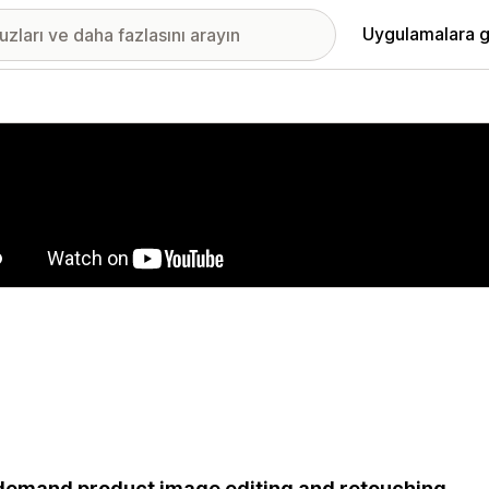
Uygulamalara g
ıkan görsel galerisi
emand product image editing and retouching