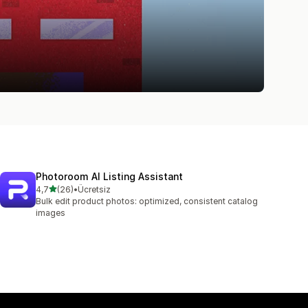
Photoroom AI Listing Assistant
5 yıldız üzerinden
4,7
(26)
•
Ücretsiz
toplam 26 değerlendirme
Bulk edit product photos: optimized, consistent catalog
images