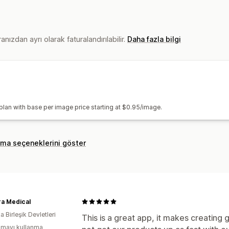
nızdan ayrı olarak faturalandırılabilir.
Daha fazla bilgi
 plan with base per image price starting at $0.95/image.
rma seçeneklerini göster
a Medical
 Birleşik Devletleri
This is a great app, it makes creating
mayı kullanma