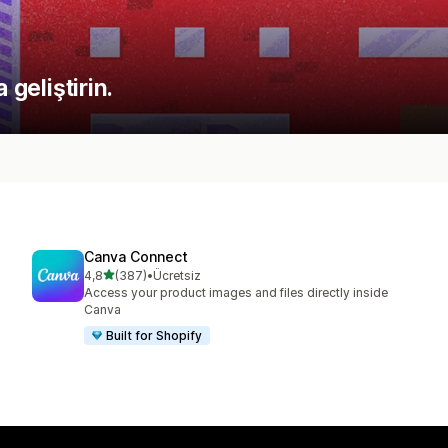
 geliştirin.
Canva Connect
5 yıldız üzerinden
4,8
(387)
•
Ücretsiz
toplam 387 değerlendirme
Access your product images and files directly inside
Canva
Built for Shopify