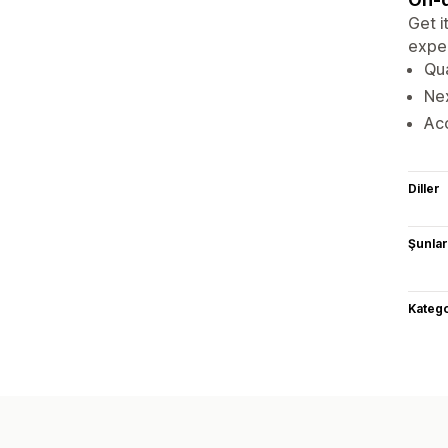
Get i
exper
Qua
Nex
Ac
Diller
Şunlarl
Katego