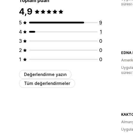
Toplam puan
süresi
4,9
5
9
4
1
3
0
2
0
EDNA 
1
0
Amerika
Uygula
süresi
Değerlendirme yazın
Tüm değerlendirmeler
KAKTO
Alman
Uygula