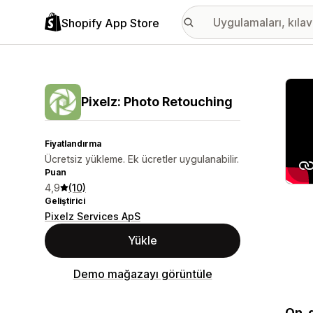
Shopify App Store
Öne ç
Pixelz: Photo Retouching
Fiyatlandırma
Ücretsiz yükleme. Ek ücretler uygulanabilir.
Puan
4,9
(10)
Geliştirici
Pixelz Services ApS
Yükle
Demo mağazayı görüntüle
On-d