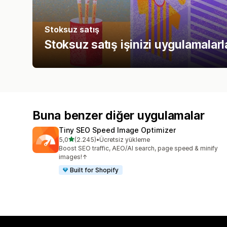
Stoksuz satış
Stoksuz satış işinizi uygulamalarla
Buna benzer diğer uygulamalar
Tiny SEO Speed Image Optimizer
5 yıldız üzerinden
5,0
(2.245)
•
Ücretsiz yükleme
toplam 2245 değerlendirme
Boost SEO traffic, AEO/AI search, page speed & minify
images!↑
Built for Shopify