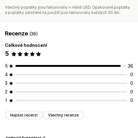
Všechny poplatky jsou fakturovány v měně USD. Opakované poplatky
a poplatky založené na použití jsou fakturovány každých 30 dní.
Recenze
(36)
Celkové hodnocení
5
5
36
4
0
3
0
2
0
1
0
Napsat recenzi
Všechny recenze
Janitorial Superstore