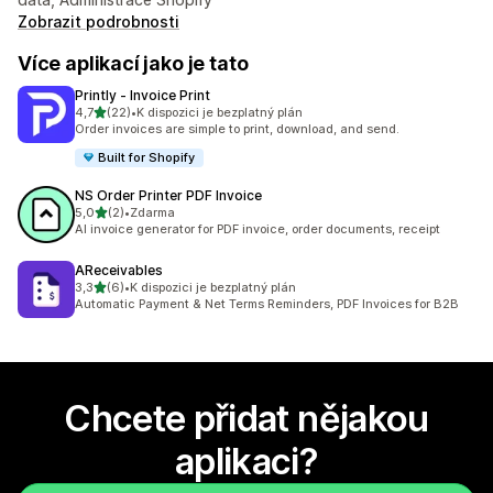
Zobrazit podrobnosti
Více aplikací jako je tato
Printly ‑ Invoice Print
z 5 hvězd
4,7
(22)
•
K dispozici je bezplatný plán
Celkový počet recenzí: 22
Order invoices are simple to print, download, and send.
Built for Shopify
NS Order Printer PDF Invoice
z 5 hvězd
5,0
(2)
•
Zdarma
Celkový počet recenzí: 2
AI invoice generator for PDF invoice, order documents, receipt
AReceivables
z 5 hvězd
3,3
(6)
•
K dispozici je bezplatný plán
Celkový počet recenzí: 6
Automatic Payment & Net Terms Reminders, PDF Invoices for B2B
Chcete přidat nějakou
aplikaci?