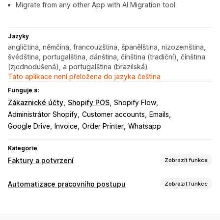
Migrate from any other App with AI Migration tool
Jazyky
angličtina, němčina, francouzština, španělština, nizozemština,
švédština, portugalština, dánština, čínština (tradiční), čínština
(zjednodušená), a portugalština (brazilská)
Tato aplikace není přeložena do jazyka čeština
Funguje s:
Zákaznické účty
Shopify POS
Shopify Flow
Administrátor Shopify
Customer accounts
Emails
Google Drive
Invoice
Order Printer
Whatsapp
Kategorie
Faktury a potvrzení
Zobrazit funkce
Typy dokumentů
Automatizace pracovního postupu
Zobrazit funkce
Faktury
Účtenky
Účtenky k daru
Dobropisy
Úlohy automatizace
Cenové nabídky
Návrhy objednávek
Potvrzení objednávek
Štítky zákazníků
E-mailové odpovědi
Plnění objednávek