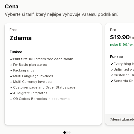
Dodací listy
Vlastní dokumenty
Přepravní listy
Cena
Produktové štítky
Zpracování objednávek
Štítky zásilek
Vracení peněz
Vracení zboží
Vyberte si tarif, který nejlépe vyhovuje vašemu podnikání.
Přizpůsobení
Přizpůsobení
API
Podmíněná logika
Vlastní spouštěče
Šablony
Barva a písmo
Prosazování značky
Pole
Čísla faktur
Free
Pro
Vlastní postupy
E-mail odesílatele
Výpočet daní
Šablony
Čárové kódy
$19.90
Zdarma
/ 
Loga
Více měn
Více jazyků
nebo $199/rok 
Funkce
Správa souborů
Funkce
Print first 100 orders free each month
Hromadné stahování
Automatizace e-mailů
Everything i
For Basic plan stores
Generování PDF
Tisk a export
Zabezpečení dat
Unlimited or
Packing slips
Customer, O
Multi Language Invoices
Postupné číslování
Send via Sh
Multi Currency Invoices
Customer page and Order Status page
AI Migrate Templates
QR Codes/ Barcodes in documents
7denní zkušeb