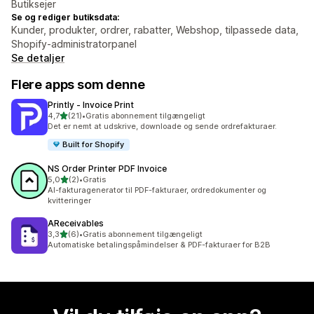
Butiksejer
Se og rediger butiksdata:
Kunder, produkter, ordrer, rabatter, Webshop, tilpassede data,
Shopify-administratorpanel
Se detaljer
Flere apps som denne
Printly ‑ Invoice Print
ud af 5 stjerner
4,7
(21)
•
Gratis abonnement tilgængeligt
21 anmeldelser i alt
Det er nemt at udskrive, downloade og sende ordrefakturaer.
Built for Shopify
NS Order Printer PDF Invoice
ud af 5 stjerner
5,0
(2)
•
Gratis
2 anmeldelser i alt
AI-fakturagenerator til PDF-fakturaer, ordredokumenter og
kvitteringer
AReceivables
ud af 5 stjerner
3,3
(6)
•
Gratis abonnement tilgængeligt
6 anmeldelser i alt
Automatiske betalingspåmindelser & PDF-fakturaer for B2B