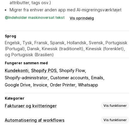
attributter, tags osv.)
Migrer fra enhver anden app med AI-migreringsværktøjet
Indeholder maskinoversat tekst
Vis oprindelig
Sprog
Engelsk, Tysk, Fransk, Spansk, Hollandsk, Svensk, Portugisisk
(Portugal), Dansk, Kinesisk (traditionelt), Kinesisk (forenklet),
og Portugisisk (Brasilien)
Fungerer sammen med
Kundekonti
Shopify POS
Shopify Flow
Shopify-administrator
Customer accounts
Emails
Google Drive
Invoice
Order Printer
Whatsapp
Kategorier
Fakturaer og kvitteringer
Vis funktioner
Dokumenttyper
Automatisering af workflows
Vis funktioner
Fakturaer
Kvitteringer
Gavekvitteringer
Kreditnotaer
Automatiseringsopgaver