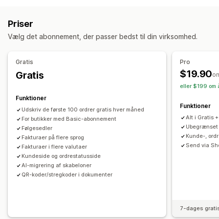
Tilbud
Ordrekladder
Ordrebekræftelser
Kundetags
Mailsvar
Klargøring af ordrer
Produkttags
Bemærkninger til levering
Tolddokumenter
Pakkesedler
Priser
Behandling af ordrer
Fragtlabels
Refusioner
Returneringer
Vælg det abonnement, der passer bedst til din virksomhed.
Tilpasning
Tilpasning
API’er
Betinget logik
Tilpassede udløsere
Skabeloner
Farve og skrifttype
Branding
Felter
Fakturanumre
Gratis
Pro
Tilpassede arbejdsprocesser
Afsenders mailadresse
Beregning af skat
Skabeloner
$19.90
Gratis
o
Stregkoder
Logoer
Multivaluta
Flere sprog
eller $199 om 
Funktioner
Filhåndtering
Funktioner
Udskriv de første 100 ordrer gratis hver måned
Massedownload
Automatisering af mail
Alt i Gratis +
For butikker med Basic-abonnement
Generering af PDF-filer
Udskriv og eksportér
Ubegrænset 
Følgesedler
Kunde-, ordr
Fakturaer på flere sprog
Datasikkerhed
Fortløbende nummerering
Send via Sho
Fakturaer i flere valutaer
Kundeside og ordrestatusside
AI-migrering af skabeloner
QR-koder/stregkoder i dokumenter
7-dages grati