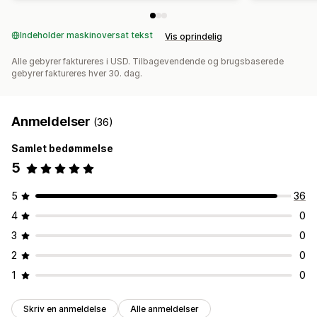
Indeholder maskinoversat tekst
Vis oprindelig
Alle gebyrer faktureres i USD. Tilbagevendende og brugsbaserede
gebyrer faktureres hver 30. dag.
Anmeldelser
(36)
Samlet bedømmelse
5
5
36
4
0
3
0
2
0
1
0
Skriv en anmeldelse
Alle anmeldelser