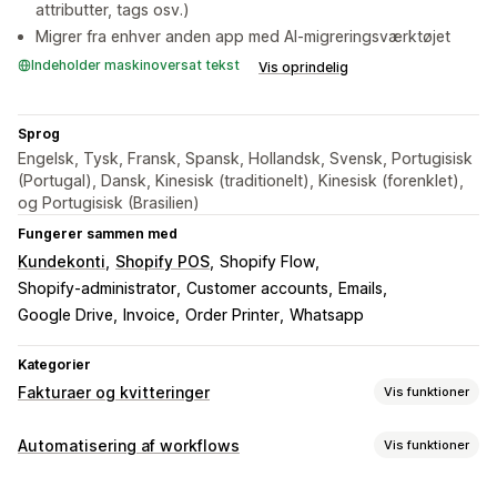
attributter, tags osv.)
Migrer fra enhver anden app med AI-migreringsværktøjet
Indeholder maskinoversat tekst
Vis oprindelig
Sprog
Engelsk, Tysk, Fransk, Spansk, Hollandsk, Svensk, Portugisisk
(Portugal), Dansk, Kinesisk (traditionelt), Kinesisk (forenklet),
og Portugisisk (Brasilien)
Fungerer sammen med
Kundekonti
Shopify POS
Shopify Flow
Shopify-administrator
Customer accounts
Emails
Google Drive
Invoice
Order Printer
Whatsapp
Kategorier
Fakturaer og kvitteringer
Vis funktioner
Dokumenttyper
Automatisering af workflows
Vis funktioner
Fakturaer
Kvitteringer
Gavekvitteringer
Kreditnotaer
Automatiseringsopgaver