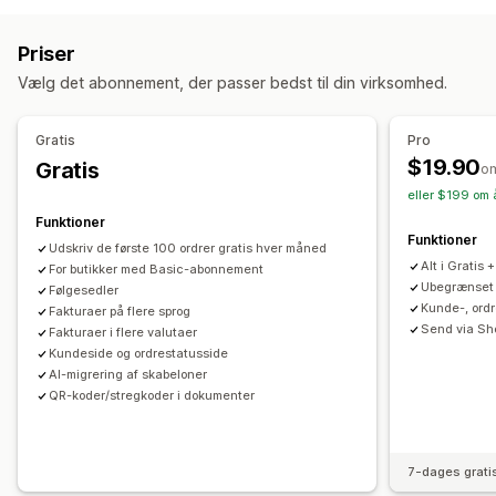
Tilbud
Ordrekladder
Ordrebekræftelser
Kundetags
Mailsvar
Klargøring af ordrer
Produkttags
Bemærkninger til levering
Tolddokumenter
Pakkesedler
Priser
Behandling af ordrer
Fragtlabels
Refusioner
Returneringer
Vælg det abonnement, der passer bedst til din virksomhed.
Tilpasning
Tilpasning
API’er
Betinget logik
Tilpassede udløsere
Skabeloner
Farve og skrifttype
Branding
Felter
Fakturanumre
Gratis
Pro
Tilpassede arbejdsprocesser
Afsenders mailadresse
Beregning af skat
Skabeloner
$19.90
Gratis
o
Stregkoder
Logoer
Multivaluta
Flere sprog
eller $199 om 
Funktioner
Filhåndtering
Funktioner
Udskriv de første 100 ordrer gratis hver måned
Massedownload
Automatisering af mail
Alt i Gratis +
For butikker med Basic-abonnement
Generering af PDF-filer
Udskriv og eksportér
Ubegrænset 
Følgesedler
Kunde-, ordr
Fakturaer på flere sprog
Datasikkerhed
Fortløbende nummerering
Send via Sho
Fakturaer i flere valutaer
Kundeside og ordrestatusside
AI-migrering af skabeloner
QR-koder/stregkoder i dokumenter
7-dages grati