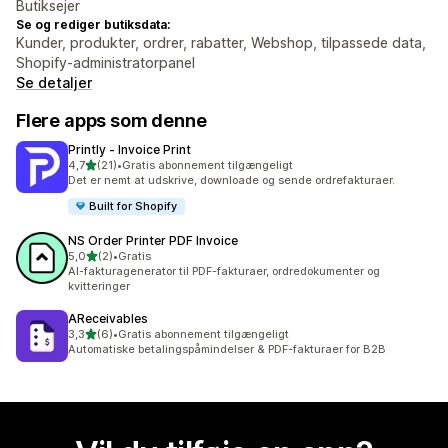
Butiksejer
Se og rediger butiksdata:
Kunder, produkter, ordrer, rabatter, Webshop, tilpassede data,
Shopify-administratorpanel
Se detaljer
Flere apps som denne
Printly ‑ Invoice Print
ud af 5 stjerner
4,7
(21)
•
Gratis abonnement tilgængeligt
21 anmeldelser i alt
Det er nemt at udskrive, downloade og sende ordrefakturaer.
Built for Shopify
NS Order Printer PDF Invoice
ud af 5 stjerner
5,0
(2)
•
Gratis
2 anmeldelser i alt
AI-fakturagenerator til PDF-fakturaer, ordredokumenter og
kvitteringer
AReceivables
ud af 5 stjerner
3,3
(6)
•
Gratis abonnement tilgængeligt
6 anmeldelser i alt
Automatiske betalingspåmindelser & PDF-fakturaer for B2B