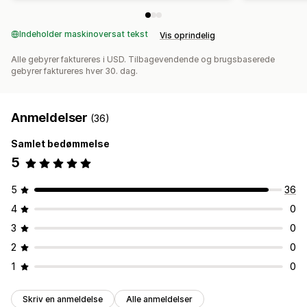
Indeholder maskinoversat tekst
Vis oprindelig
Alle gebyrer faktureres i USD. Tilbagevendende og brugsbaserede
gebyrer faktureres hver 30. dag.
Anmeldelser
(36)
Samlet bedømmelse
5
5
36
4
0
3
0
2
0
1
0
Skriv en anmeldelse
Alle anmeldelser