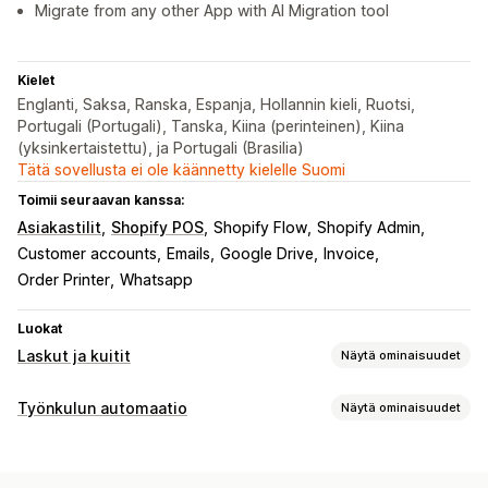
Migrate from any other App with AI Migration tool
Kielet
Englanti, Saksa, Ranska, Espanja, Hollannin kieli, Ruotsi,
Portugali (Portugali), Tanska, Kiina (perinteinen), Kiina
(yksinkertaistettu), ja Portugali (Brasilia)
Tätä sovellusta ei ole käännetty kielelle Suomi
Toimii seuraavan kanssa:
Asiakastilit
Shopify POS
Shopify Flow
Shopify Admin
Customer accounts
Emails
Google Drive
Invoice
Order Printer
Whatsapp
Luokat
Laskut ja kuitit
Näytä ominaisuudet
Asiakirjatyypit
Työnkulun automaatio
Näytä ominaisuudet
Laskut
Kuitit
Lahjakuitit
Hyvitysilmoitukset
Tarjoukset
Automaattiset tehtävät
Tilausluonnokset
Tilausvahvistukset
Asiakastunnisteet
Sähköpostivastaukset