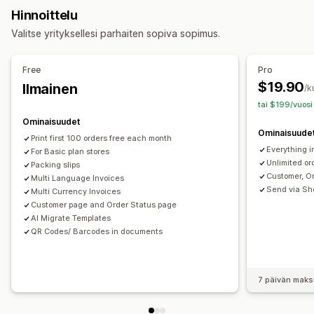
Toimitusilmoitukset
Tulliasiakirjat
Pakkausluettelot
Hinnoittelu
Tilausten täyttäminen
Tuotetunnisteet
Lähetystarrat
Hyvitykset
Palautukset
Valitse yrityksellesi parhaiten sopiva sopimus.
Tilausten käsittely
Mukautukset
Mukautukset
Väri ja fontti
Brändäys
Kentät
Laskujen numerot
Free
Pro
API:t
Ehdollinen logiikka
Mukautetut käynnistimet
Mallit
Myyjän sähköposti
Verojen laskeminen
Mallit
Viivakoodit
$19.90
Ilmainen
/k
Mukautetut työnkulut
Logot
Monta valuuttaa
Monikielisyys
tai $199/vuosi
Ominaisuudet
Tiedostojen hallinnointi
Ominaisuude
Print first 100 orders free each month
Joukkolataus
Sähköpostien automaatio
PDF-generointi
Everything i
For Basic plan stores
Tulostus ja vienti
Tietoturva
Peräkkäinen numerointi
Unlimited or
Packing slips
Customer, O
Multi Language Invoices
Send via Sh
Multi Currency Invoices
Customer page and Order Status page
AI Migrate Templates
QR Codes/ Barcodes in documents
7 päivän maks