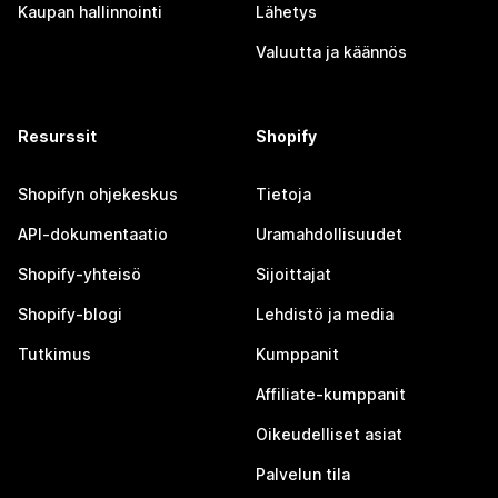
Kaupan hallinnointi
Lähetys
Valuutta ja käännös
Resurssit
Shopify
Shopifyn ohjekeskus
Tietoja
API-dokumentaatio
Uramahdollisuudet
Shopify-yhteisö
Sijoittajat
Shopify-blogi
Lehdistö ja media
Tutkimus
Kumppanit
Affiliate-kumppanit
Oikeudelliset asiat
Palvelun tila