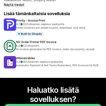
Näytä tiedot
Lisää tämänkaltaisia sovelluksia
Printly ‑ Invoice Print
/ 5 tähteä
4,7
(22)
•
Ilmainen sopimus saatavilla
22 arvostelua yhteensä
Order invoices are simple to print, download, and send.
Built for Shopify
NS Order Printer PDF Invoice
/ 5 tähteä
5,0
(2)
•
Ilmainen
2 arvostelua yhteensä
AI invoice generator for PDF invoice, order documents, receipt
AReceivables
/ 5 tähteä
3,3
(6)
•
Ilmainen sopimus saatavilla
6 arvostelua yhteensä
Automatic Payment & Net Terms Reminders, PDF Invoices for B2B
Haluatko lisätä
sovelluksen?