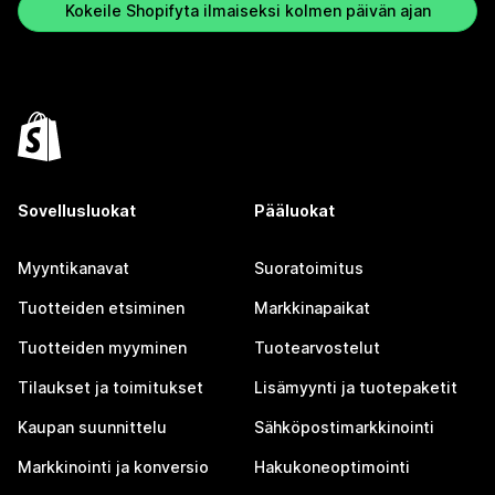
Kokeile Shopifyta ilmaiseksi kolmen päivän ajan
Sovellusluokat
Pääluokat
Myyntikanavat
Suoratoimitus
Tuotteiden etsiminen
Markkinapaikat
Tuotteiden myyminen
Tuotearvostelut
Tilaukset ja toimitukset
Lisämyynti ja tuotepaketit
Kaupan suunnittelu
Sähköpostimarkkinointi
Markkinointi ja konversio
Hakukoneoptimointi