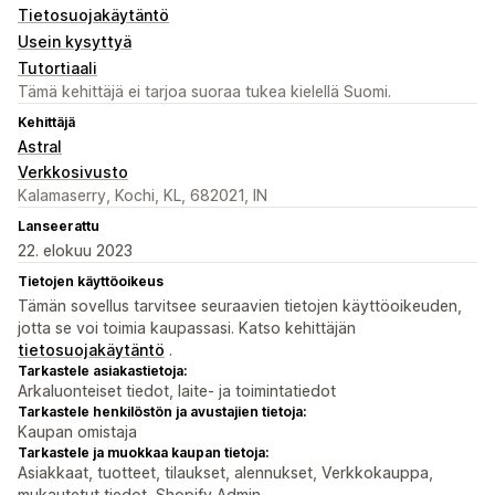
Tietosuojakäytäntö
Usein kysyttyä
Tutortiaali
Tämä kehittäjä ei tarjoa suoraa tukea kielellä Suomi.
Kehittäjä
Astral
Verkkosivusto
Kalamaserry, Kochi, KL, 682021, IN
Lanseerattu
22. elokuu 2023
Tietojen käyttöoikeus
Tämän sovellus tarvitsee seuraavien tietojen käyttöoikeuden,
jotta se voi toimia kaupassasi. Katso kehittäjän
tietosuojakäytäntö
.
Tarkastele asiakastietoja:
Arkaluonteiset tiedot, laite- ja toimintatiedot
Tarkastele henkilöstön ja avustajien tietoja:
Kaupan omistaja
Tarkastele ja muokkaa kaupan tietoja:
Asiakkaat, tuotteet, tilaukset, alennukset, Verkkokauppa,
mukautetut tiedot, Shopify Admin