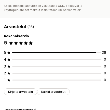
Kaikki maksut laskutetaan valuutassa USD. Toistuvat ja
käyttöperusteiset maksut laskutetaan 30 päivän välein.
Arvostelut
(36)
Kokonaisarvio
5
5
36
4
0
3
0
2
0
1
0
Kirjoita arvostelu
Kaikki arvostelut
Janitorial Superstore