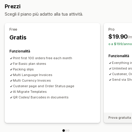
Bolle di consegna
Documenti doganali
Prezzi
Tag dei prodotti
Elaborazione degli ordini
Documenti di trasporto
Etichette di spedizione
Rimborsi
Scegli il piano più adatto alla tua attività.
Resi
Personalizzazione
API
Logica condizionale
Trigger personalizzati
Modelli
Personalizzazione
Free
Pro
Flussi di lavoro personalizzati
Colore e font
Branding
Campi
Numeri di fattura
$19.90
Gratis
/
Email del mittente
Calcolo delle imposte
Modelli
o a $199/anno 
Codici a barre
Loghi
Multivaluta
Multilingua
Funzionalità
Funzionalità
Print first 100 orders free each month
Gestione dei file
Everything i
For Basic plan stores
Download in blocco
Automazione delle email
Unlimited or
Packing slips
Customer, O
Multi Language Invoices
Generazione di PDF
Stampa ed esportazione
Send via Sh
Multi Currency Invoices
Sicurezza dei dati
Numerazione sequenziale
Customer page and Order Status page
AI Migrate Templates
QR Codes/ Barcodes in documents
Prova gratuita 