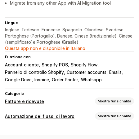
Migrate from any other App with AI Migration tool
Lingue
Inglese. Tedesco. Francese. Spagnolo. Olandese. Svedese.
Portoghese (Portogallo). Danese. Cinese (tradizionale). Cinese
(semplificato)e Portoghese (Brasile)
Questa app non è disponibile in Italiano
Funziona con
Account cliente
Shopify POS
Shopify Flow
Pannello di controllo Shopify
Customer accounts
Emails
Google Drive
Invoice
Order Printer
Whatsapp
Categorie
Fatture e ricevute
Mostra funzionalità
Tipi di documento
Automazione dei flussi di lavoro
Mostra funzionalità
Fatture
Ricevute
Scontrini cortesia
Note di credito
Attività di automazione
Preventivi
Bozze di ordini
Conferme degli ordini
Tag dei clienti
Risposte alle email
Evasione degli ordini