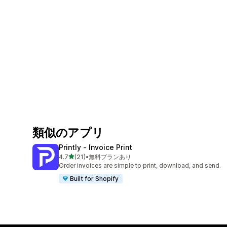
類似のアプリ
Printly ‑ Invoice Print
5つ星中
4.7
(21)
•
無料プランあり
合計レビュー数：21件
Order invoices are simple to print, download, and send.
Built for Shopify