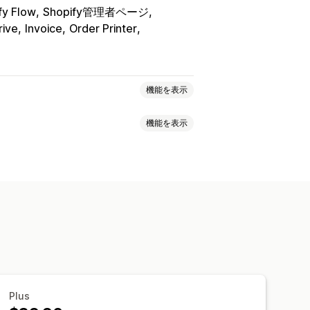
fy Flow
Shopify管理者ページ
rive
Invoice
Order Printer
機能を表示
機能を表示
ット通知書
見積
下書き注文
ュメント
明細表
配送ラベル
返金
ルメント
商品タグ
注文処理
ー
テンプレート
ルド
請求書番号
レート
バーコード
ロゴ
複数通貨
Plus
ョン
PDF生成
印刷とエクスポート