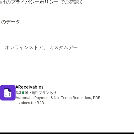
向けの
プライバシーポリシー
でご確認く
ィのデータ
ト、 オンラインストア、 カスタムデー
AReceivables
5つ星中
3.3
(6)
•
無料プランあり
合計レビュー数：6件
Automatic Payment & Net Terms Reminders, PDF
Invoices for B2B