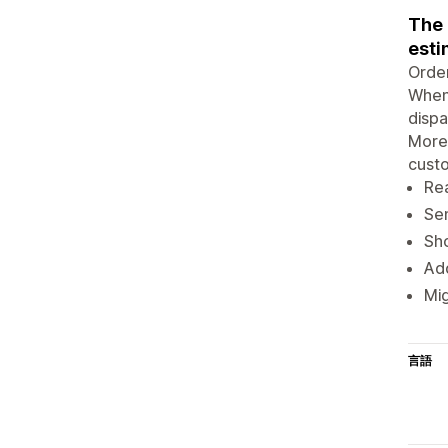
The 
esti
Order
Whene
dispa
Moreo
custo
Rea
Sen
Sh
Add
Mig
言語