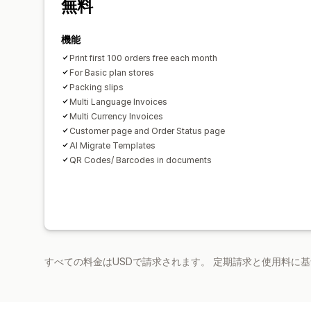
無料
機能
Print first 100 orders free each month
For Basic plan stores
Packing slips
Multi Language Invoices
Multi Currency Invoices
Customer page and Order Status page
AI Migrate Templates
QR Codes/ Barcodes in documents
すべての料金はUSDで請求されます。 定期請求と使用料に