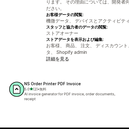
ります。 その理由については、開発者
ださい。
お客様データの閲覧:
機微データ、 デバイスとアクティビテ
スタッフと協力者のデータの閲覧:
ストアオーナー
ストアデータを表示および編集:
お客様、 商品、 注文、 ディスカウン
タ、 Shopify admin
詳細を見る
NS Order Printer PDF Invoice
5つ星中
5.0
(2)
•
無料
合計レビュー数：2件
AI invoice generator for PDF invoice, order documents,
receipt