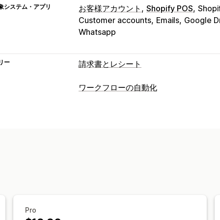
象システム・アプリ
お客様アカウント
Shopify POS
Shopi
Customer accounts
Emails
Google D
Whatsapp
リー
請求書とレシート
ドキュメントタイプ
ワークフローの自動化
請求書
領収書
ギフトレシート
クレジ
オートメーションタスク
注文の確認
配達受領書
カスタムドキ
顧客タグ
メール応答
注文のフルフィ
返品
カスタマイズ
カスタマイズ
API
条件付きロジック
カスタムトリガ
色とフォント
ブランディング
フィー
カスタムワークフロー
差出人メールアドレス
税計算
テンプ
複数言語
ファイル管理
Pro
一括ダウンロード
メールオートメーシ