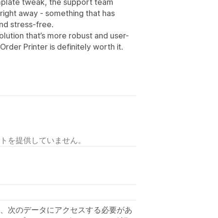
mplate tweak, the support team
 right away - something that has
d stress-free.
solution that’s more robust and user-
Order Printer is definitely worth it.
トを提供していません。
、次のデータにアクセスする必要があ