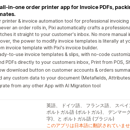
all-in-one order printer app for Invoice PDFs, packin
mates.
 printer & invoice automation tool for professional invoi
ver an order rolls in, Pixi automatically crafts a profession
tches it straight to your customer's inbox. No more manual 
ver, the power to modify invoice templates is literally at 
m invoice template with Pixi's invoice builder.
dy-to-use invoice templates & slips, with no-code customi
d PDFs directly to your customers inbox, Print from POS, S
ow download button on customer accounts & orders summa
 any custom data to your document (Metafields, Attributes
rate from any other App with AI Migration tool
英語、 ドイツ語、 フランス語、 スペ
ポルトガル語 (ポルトガル)、 デンマーク
字)、と ポルトガル語 (ブラジル)
このアプリは日本語に翻訳されていませ