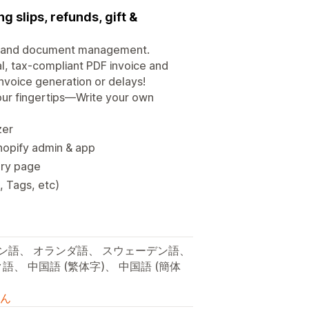
g slips, refunds, gift &
cing and document management.
al, tax-compliant PDF invoice and
invoice generation or delays!
your fingertips—Write your own
zer
hopify admin & app
ry page
, Tags, etc)
イン語、 オランダ語、 スウェーデン語、
語、 中国語 (繁体字)、 中国語 (簡体
ん