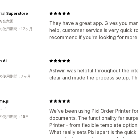
rial Superstore
カ合衆国
They have a great app. Gives you many
の使用期間：12ヶ月
help, customer service is very quick t
recommend if you're looking for more o
n AI
Ashwin was helpful throughout the int
の使用期間：7ヶ月
clear and made the process setup. Tha
me.pl
ンド
We've been using Pixi Order Printer fo
の使用期間：15日
documents. The functionality far surp
Printer - from flexible template optio
What really sets Pixi apart is the qui