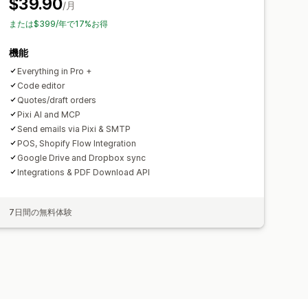
$39.90
/月
または$399/年で17%お得
機能
Everything in Pro +
Code editor
Quotes/draft orders
Pixi AI and MCP
Send emails via Pixi & SMTP
POS, Shopify Flow Integration
Google Drive and Dropbox sync
Integrations & PDF Download API
7日間の無料体験