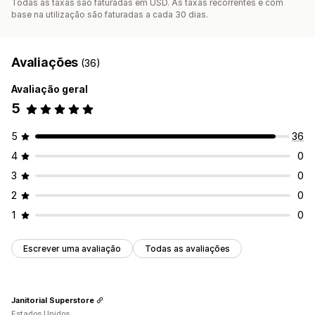
Todas as taxas são faturadas em USD. As taxas recorrentes e com
base na utilização são faturadas a cada 30 dias.
Avaliações
(36)
Avaliação geral
5
5
36
4
0
3
0
2
0
1
0
Escrever uma avaliação
Todas as avaliações
Janitorial Superstore
Estados Unidos