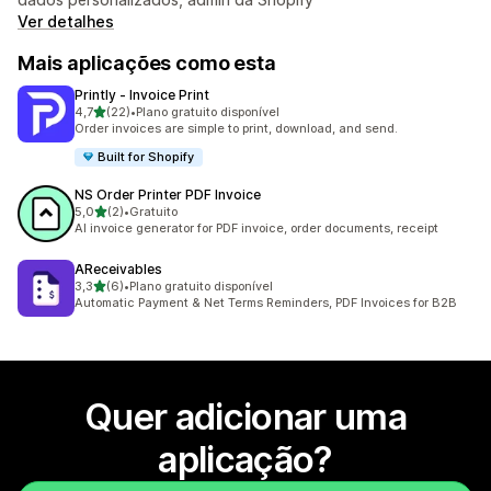
Ver detalhes
Mais aplicações como esta
Printly ‑ Invoice Print
de 5 estrelas
4,7
(22)
•
Plano gratuito disponível
22 total de avaliações
Order invoices are simple to print, download, and send.
Built for Shopify
NS Order Printer PDF Invoice
de 5 estrelas
5,0
(2)
•
Gratuito
2 total de avaliações
AI invoice generator for PDF invoice, order documents, receipt
AReceivables
de 5 estrelas
3,3
(6)
•
Plano gratuito disponível
6 total de avaliações
Automatic Payment & Net Terms Reminders, PDF Invoices for B2B
Quer adicionar uma
aplicação?