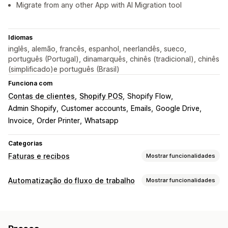
Migrate from any other App with AI Migration tool
Idiomas
inglês, alemão, francês, espanhol, neerlandês, sueco,
português (Portugal), dinamarquês, chinês (tradicional), chinês
(simplificado)e português (Brasil)
Funciona com
Contas de clientes
Shopify POS
Shopify Flow
Admin Shopify
Customer accounts
Emails
Google Drive
Invoice
Order Printer
Whatsapp
Categorias
Faturas e recibos
Mostrar funcionalidades
Tipos de documentos
Automatização do fluxo de trabalho
Mostrar funcionalidades
Faturas
Recibos
Recibos da oferta
Notas de crédito
Tarefas de automatização
Orçamentos
Encomendas em rascunho
Etiquetas de clientes
Respostas por e-mail
Confirmações de encomendas
Notas de entrega