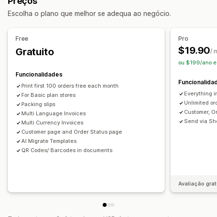
Preços
Processamento de encomendas
Etiquetas de produtos
Documentos alfandegários
Guias de remessa
Escolha o plano que melhor se adequa ao negócio.
Processamento de encomendas
Etiquetas de envio
Reembolsos
Devoluções
Personalização
Personalização
Free
Pro
APIs
Lógica condicional
Acionadores personalizados
Cor e tipo de letra
Imagem corporativa
Campos
$19.90
Gratuito
/ 
Modelos
Fluxos de trabalho personalizados
Números de faturação
E-mail de remetente
ou $199/ano e
Cálculo de imposto
Modelos
Códigos de barras
Funcionalidades
Funcionalida
Logótipos
Várias moedas
Multilingue
Print first 100 orders free each month
Everything i
For Basic plan stores
Gestão de ficheiros
Unlimited or
Packing slips
Customer, O
Multi Language Invoices
Transferência em lote
Automatização de e-mails
Send via Sh
Multi Currency Invoices
Criação de PDF
Imprimir e exportar
Segurança de dados
Customer page and Order Status page
Numeração sequencial
AI Migrate Templates
QR Codes/ Barcodes in documents
Avaliação grat