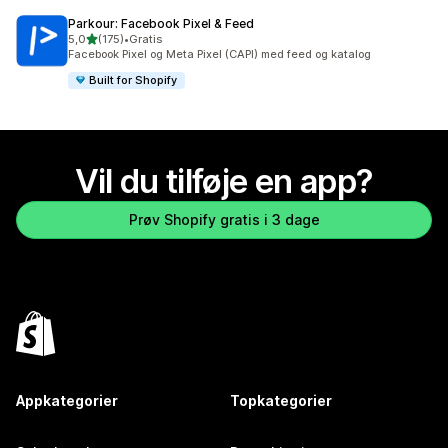
Parkour: Facebook Pixel & Feed
ud af 5 stjerner
5,0
(175)
•
Gratis
175 anmeldelser i alt
Facebook Pixel og Meta Pixel (CAPI) med feed og katalog
Built for Shopify
Vil du tilføje en app?
Prøv Shopify gratis i 3 dage
Appkategorier
Topkategorier