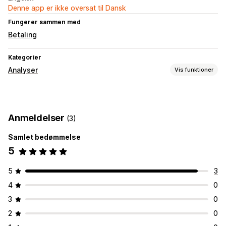
Denne app er ikke oversat til Dansk
Fungerer sammen med
Betaling
Kategorier
Analyser
Vis funktioner
Kundeadfærd
Sporing i realtid
Aktivitetssporing
Eventsporing
Anmeldelser
(3)
Genafspilning af session
Genafspilningsfilter
Sidevisninger
Besøgendes IP
Kohorteanalyse
Samlet bedømmelse
5
Markedsføring og salg
Betalingsanalyse
Tragtanalyse
UTM-sporing
Pixelsporing
5
3
Visualiseringer og rapporter
4
0
Tilpassede kontrolpaneler
Tilpassede rapporter
3
0
GDPR-overholdelse
2
0