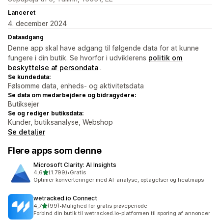
Lanceret
4. december 2024
Dataadgang
Denne app skal have adgang til følgende data for at kunne
fungere i din butik. Se hvorfor i udviklerens
politik om
beskyttelse af persondata
.
Se kundedata:
Følsomme data, enheds- og aktivitetsdata
Se data om medarbejdere og bidragydere:
Butiksejer
Se og rediger butiksdata:
Kunder, butiksanalyse, Webshop
Se detaljer
Flere apps som denne
Microsoft Clarity: AI Insights
ud af 5 stjerner
4,6
(1.799)
•
Gratis
1799 anmeldelser i alt
Optimer konverteringer med AI-analyse, optagelser og heatmaps
wetracked.io Connect
ud af 5 stjerner
4,7
(99)
•
Mulighed for gratis prøveperiode
99 anmeldelser i alt
Forbind din butik til wetracked.io-platformen til sporing af annoncer