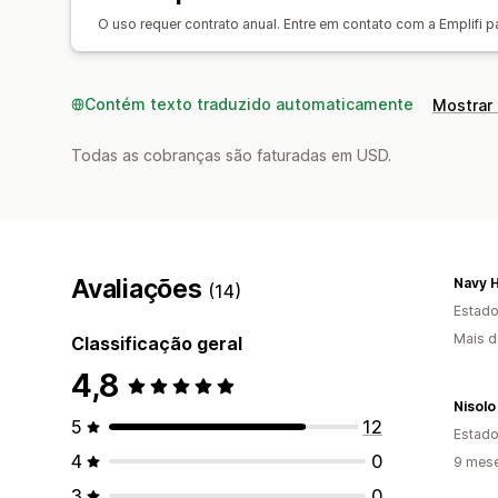
O uso requer contrato anual. Entre em contato com a Emplifi p
Contém texto traduzido automaticamente
Mostrar 
Todas as cobranças são faturadas em USD.
Avaliações
Navy H
(14)
Estado
Mais d
Classificação geral
4,8
Nisolo
5
12
Estado
4
0
9 mes
3
0