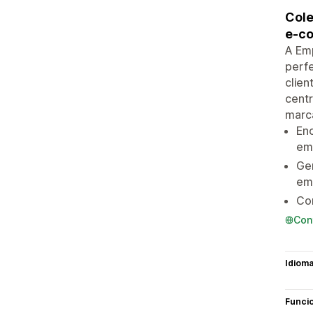
Cole
e-co
A Emp
perfe
clien
cent
marc
Enc
em 
Ge
em 
Con
Con
Idiom
Funci