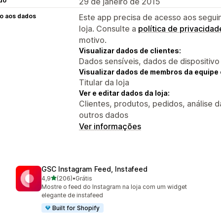
do
29 de janeiro de 2015
o aos dados
Este app precisa de acesso aos segui
loja. Consulte a
política de privacidad
motivo.
Visualizar dados de clientes:
Dados sensíveis, dados de dispositivo
Visualizar dados de membros da equipe 
Titular da loja
Ver e editar dados da loja:
Clientes, produtos, pedidos, análise da
outros dados
Ver informações
GSC Instagram Feed, Instafeed
de 5 estrelas
4,9
(206)
•
Grátis
206 avaliações ao todo
Mostre o feed do Instagram na loja com um widget
elegante de instafeed
Built for Shopify