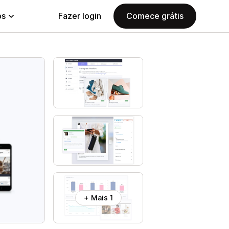
ps
Fazer login
Comece grátis
+ Mais 1