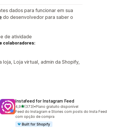
ntes dados para funcionar em sua
e
do desenvolvedor para saber o
 e de atividade
e colaboradores:
 loja, Loja virtual, admin da Shopify,
Instafeed for Instagram Feed
de 5 estrelas
4,9
(373)
•
Plano gratuito disponível
373 avaliações ao todo
Feed do Instagram e Stories com posts do Insta Feed
com opção de compra
Built for Shopify