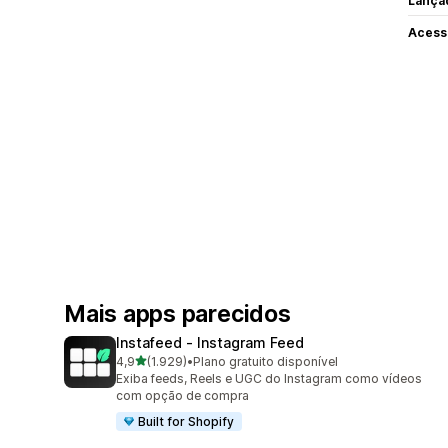
Lança
Acess
Mais apps parecidos
Instafeed ‑ Instagram Feed
de 5 estrelas
4,9
(1.929)
•
Plano gratuito disponível
1929 avaliações ao todo
Exiba feeds, Reels e UGC do Instagram como vídeos
com opção de compra
Built for Shopify