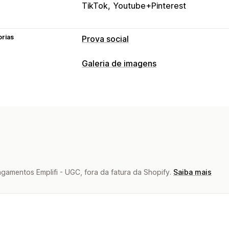
TikTok
Youtube+Pinterest
orias
Prova social
Tipos de conteúdo
Galeria de imagens
UGC
Fotos
Vídeos
Reels
Hashtags
Tipos de galeria
Opções de exibição
Carrossel
Grade
Barra deslizante
V
Layouts automáticos
Personalização
Análises
CSS personalizado
Acompanhamento de engajamento
A
amentos Emplifi - UGC, fora da fatura da Shopify.
Saiba mais