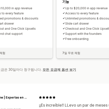
기능
$10,000 in app revenue
Up to $20,000 in app revenue
 to every feature
Access to every feature
ted promotions & discounts
Unlimited promotions & discou
art drawer
Slide cart drawer
ut and One Click Upsells
Checkout and One Click Upsel
and chat support
Support with the founders
Free onboarding
 체험
7일 무료 체험
 요금은 30일마다 청구됩니다.
모든 요금제 옵션 보기
D'Arome | Expertas en aromas de hogar
¡¡Es increíble!! LLevo un par de meses