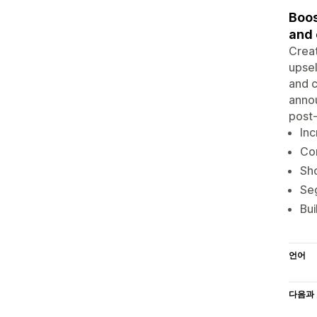
Boos
and 
Creat
upsel
and c
annou
post-
Inc
Con
Sho
Seg
Bui
언어
다음과 