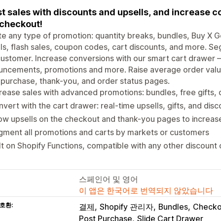
t sales with discounts and upsells, and increase c
checkout!
e any type of promotion: quantity breaks, bundles, Buy X G
ls, flash sales, coupon codes, cart discounts, and more. 
ustomer. Increase conversions with our smart cart drawer — 
ncements, promotions and more. Raise average order value
purchase, thank-you, and order status pages.
rease sales with advanced promotions: bundles, free gifts, 
vert with the cart drawer: real-time upsells, gifts, and dis
w upsells on the checkout and thank-you pages to increas
ment all promotions and carts by markets or customers
lt on Shopify Functions, compatible with any other discoun
스페인어 및 영어
이 앱은 한국어로 번역되지 않았습니다
호환:
결제
Shopify 관리자
Bundles
Checko
Post Purchase
Slide Cart Drawer