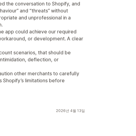
ed the conversation to Shopify, and
aviour” and “threats” without
propriate and unprofessional in a
n.
he app could achieve our required
 workaround, or development. A clear
ount scenarios, that should be
timidation, deflection, or
ution other merchants to carefully
 Shopify’s limitations before
2026년 4월 13일