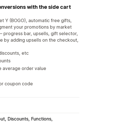
onversions with the side cart
et Y (BOGO), automatic free gifts,
Segment your promotions by market
progress bar, upsells, gift selector,
 by adding upsells on the checkout,
discounts, etc
counts
e average order value
t or coupon code
ut
Discounts
Functions