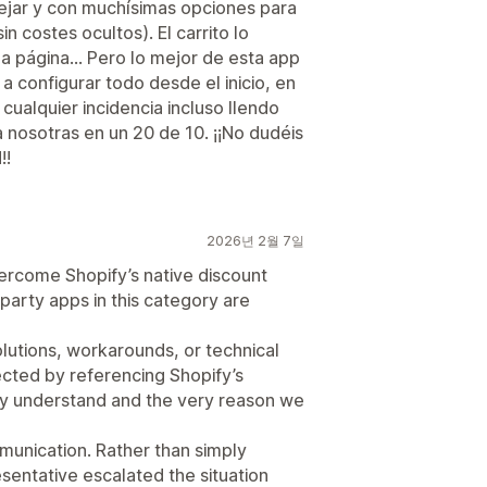
anejar y con muchísimas opciones para
n costes ocultos). El carrito lo
la página... Pero lo mejor de esta app
a configurar todo desde el inicio, en
 cualquier incidencia incluso llendo
 nosotras en un 20 de 10. ¡¡No dudéis
!!
2026년 2월 7일
overcome Shopify’s native discount
-party apps in this category are
olutions, workarounds, or technical
ected by referencing Shopify’s
y understand and the very reason we
unication. Rather than simply
esentative escalated the situation