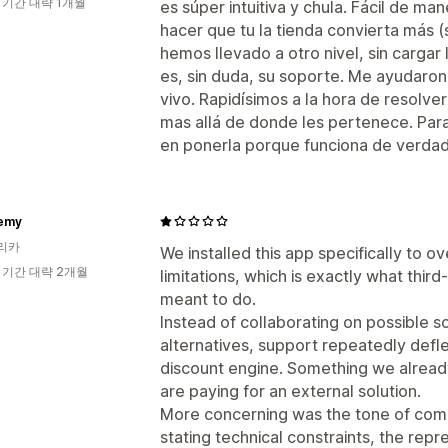
 기간 대략 1개월
es súper intuitiva y chula. Fácil de m
hacer que tu la tienda convierta más (si
hemos llevado a otro nivel, sin cargar 
es, sin duda, su soporte. Me ayudaron 
vivo. Rapidísimos a la hora de resolver
mas allá de donde les pertenece. Para
en ponerla porque funciona de verdad
emy
리카
We installed this app specifically to 
 기간 대략 2개월
limitations, which is exactly what third
meant to do.
Instead of collaborating on possible s
alternatives, support repeatedly defl
discount engine. Something we alread
are paying for an external solution.
More concerning was the tone of comm
stating technical constraints, the repr