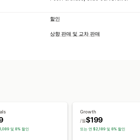
할인
할인 유형
상향 판매 및 교차 판매
할인 코드
쿠폰
원 플러스 원
고정 가격
맞춤 설정
균일 할인
백분율 할인
대량 할인
도매
카트 상향 판매
결제 상향 판매
제품 페
기프트
리워드
제품 번들
시간 한정 혜
진행률 표시줄
감사합니다 페이지 상향 
교차 판매 할인
팝업
배너
동적 가격
팝업
사용자 지정 CSS
사용자 지정 HT
할인 관리
사용자 지정 규칙
편집기 도구
대량 편집
사용자 지정 코
제안 및 권장 사항
트리거 및 규칙
할인 누적
자동화
타게
무료 기프트
선물 포장
제품 추가 옵션
API 및 Webhook
번들
수량 구분
수량 할인
계층별 할인
als
Growth
9
$199
/월
분석
1,089 및 8% 할인
또는 연 $2,189 및 8% 할인
클릭률
전환율
추천 실적
퍼널 추적