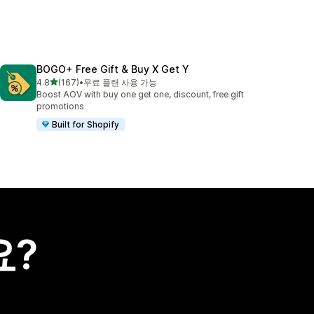
BOGO+ Free Gift & Buy X Get Y
별 5개 중
4.8
(167)
•
무료 플랜 사용 가능
총 리뷰 167개
Boost AOV with buy one get one, discount, free gift
promotions
Built for Shopify
요?