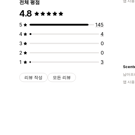
앱 사용
전체 평점
4.8
5
145
4
4
3
0
2
0
1
3
Scent
남아프
리뷰 작성
모든 리뷰
앱 사용