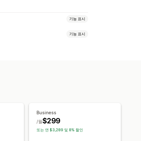
기능 표시
기능 표시
계층별 가격
수량 할인
수량 구분
가
무료 배송
카트 할인
결제 할인
이지 상향 판매
공지 사항 표시줄
택
카운트다운 타이머
상향 판매 할인
판매
원클릭 추가 기능
카트 서랍
사용자 지정 할인
ML
여러 통화
여러 언어
드
커스텀 폰트
환전
현지화
캠페인
팅
세분화
태그 지정
필터링
분석
추천 제품
함께 자주 구매하는 제품
AI 권장 사항
Business
$299
/월
또는 연 $3,289 및 8% 할인