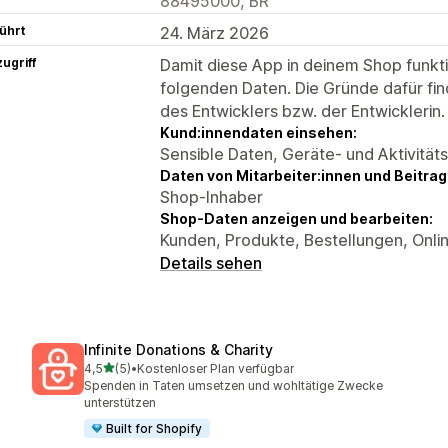
88495000, BR
ührt
24. März 2026
ugriff
Damit diese App in deinem Shop funktio
folgenden Daten. Die Gründe dafür fin
des Entwicklers bzw. der Entwicklerin.
Kund:innendaten einsehen:
Sensible Daten, Geräte- und Aktivität
Daten von Mitarbeiter:innen und Beitra
Shop-Inhaber
Shop-Daten anzeigen und bearbeiten:
Kunden, Produkte, Bestellungen, Onli
Details sehen
Infinite Donations & Charity
von 5 Sternen
4,5
(5)
•
Kostenloser Plan verfügbar
5 Rezensionen insgesamt
Spenden in Taten umsetzen und wohltätige Zwecke
unterstützen
Built for Shopify