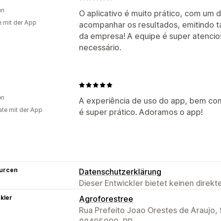
en
O aplicativo é muito prático, com um
e mit der App
acompanhar os resultados, emitindo 
da empresa! A equipe é super atencios
necessário.
en
A experiência de uso do app, bem co
te mit der App
é super prático. Adoramos o app!
urcen
Datenschutzerklärung
Dieser Entwickler bietet keinen direk
kler
Agroforestree
Rua Prefeito Joao Orestes de Araujo,