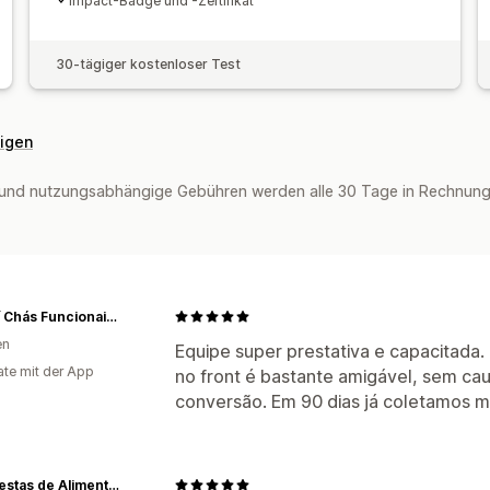
Impact-Badge und -Zertifikat
30-tägiger kostenloser Test
eigen
und nutzungsabhängige Gebühren werden alle 30 Tage in Rechnung g
Iamaní Chás Funcionais Orgânicos
en
Equipe super prestativa e capacitada. 
te mit der App
no front é bastante amigável, sem ca
conversão. Em 90 dias já coletamos m
CVS Cestas de Alimentos