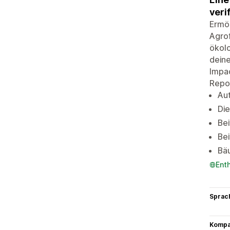
veri
Ermög
Agrof
ökolo
deine
Impac
Repor
Au
Die
Be
Bei
Bä
Ent
Sprac
Kompat