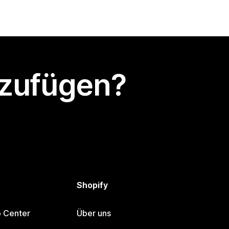
nzufügen?
Shopify
p Center
Über uns