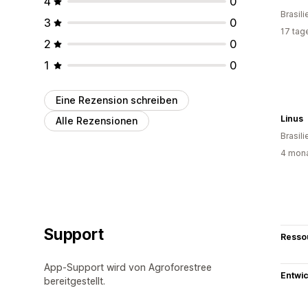
4
0
Brasili
3
0
17 tag
2
0
1
0
Eine Rezension schreiben
Linus
Alle Rezensionen
Brasili
4 mona
Support
Resso
App-Support wird von Agroforestree
Entwic
bereitgestellt.