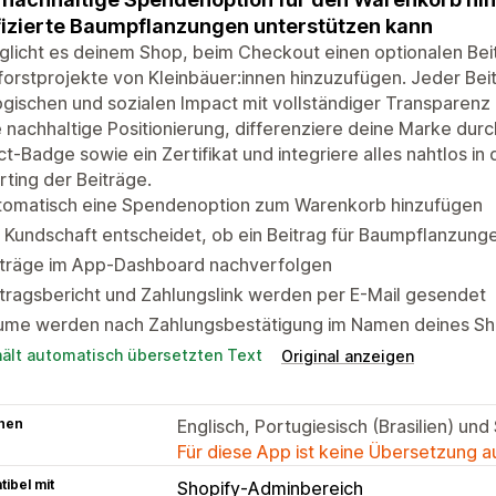
fizierte Baumpflanzungen unterstützen kann
licht es deinem Shop, beim Checkout einen optionalen Bei
orstprojekte von Kleinbäuer:innen hinzuzufügen. Jeder Bei
gischen und sozialen Impact mit vollständiger Transparenz 
 nachhaltige Positionierung, differenziere deine Marke dur
t-Badge sowie ein Zertifikat und integriere alles nahtlos i
ting der Beiträge.
tomatisch eine Spendenoption zum Warenkorb hinzufügen
 Kundschaft entscheidet, ob ein Beitrag für Baumpflanzung
iträge im App-Dashboard nachverfolgen
tragsbericht und Zahlungslink werden per E-Mail gesendet
ume werden nach Zahlungsbestätigung im Namen deines Sh
hält automatisch übersetzten Text
Original anzeigen
hen
Englisch, Portugiesisch (Brasilien) und
Für diese App ist keine Übersetzung 
ibel mit
Shopify-Adminbereich