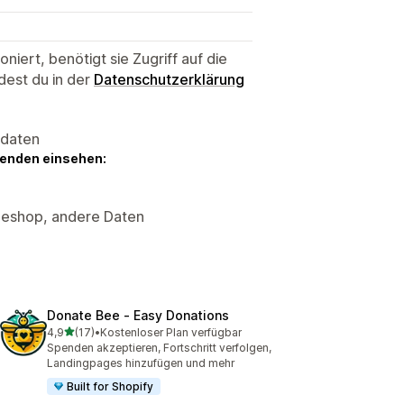
niert, benötigt sie Zugriff auf die
dest du in der
Datenschutzerklärung
sdaten
genden einsehen:
neshop, andere Daten
Donate Bee ‑ Easy Donations
von 5 Sternen
4,9
(17)
•
Kostenloser Plan verfügbar
17 Rezensionen insgesamt
Spenden akzeptieren, Fortschritt verfolgen,
Landingpages hinzufügen und mehr
Built for Shopify