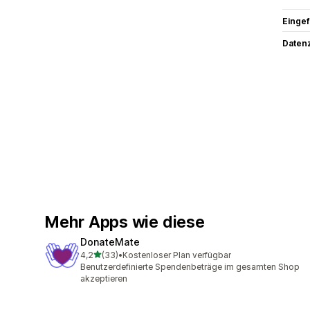
Eingef
Datenz
Mehr Apps wie diese
DonateMate
von 5 Sternen
4,2
(33)
•
Kostenloser Plan verfügbar
33 Rezensionen insgesamt
Benutzerdefinierte Spendenbeträge im gesamten Shop
akzeptieren