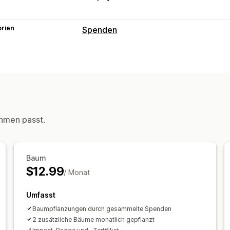
orien
Spenden
Art der Wohltätigkeitsorganisation
Gesellschaftliche Bedeutung
Umwelt
Spendenverwaltung
Spendenbetrag
Mehrere Sprachen
hmen passt.
Anpassung
Badges
Live-Zähler
E-Mail-Benachr
Baum
$12.99
/ Monat
Umfasst
Baumpflanzungen durch gesammelte Spenden
2 zusätzliche Bäume monatlich gepflanzt