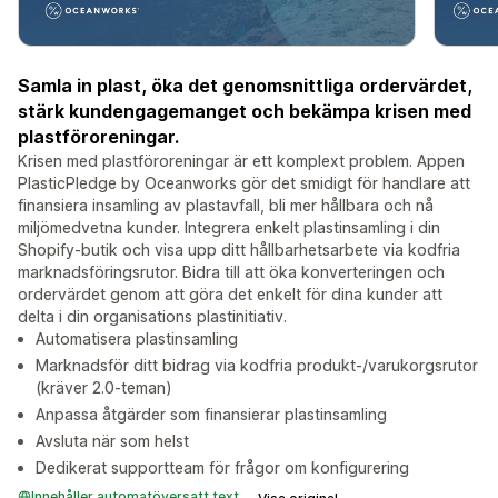
Samla in plast, öka det genomsnittliga ordervärdet,
stärk kundengagemanget och bekämpa krisen med
plastföroreningar.
Krisen med plastföroreningar är ett komplext problem. Appen
PlasticPledge by Oceanworks gör det smidigt för handlare att
finansiera insamling av plastavfall, bli mer hållbara och nå
miljömedvetna kunder. Integrera enkelt plastinsamling i din
Shopify-butik och visa upp ditt hållbarhetsarbete via kodfria
marknadsföringsrutor. Bidra till att öka konverteringen och
ordervärdet genom att göra det enkelt för dina kunder att
delta i din organisations plastinitiativ.
Automatisera plastinsamling
Marknadsför ditt bidrag via kodfria produkt-/varukorgsrutor
(kräver 2.0-teman)
Anpassa åtgärder som finansierar plastinsamling
Avsluta när som helst
Dedikerat supportteam för frågor om konfigurering
Innehåller automatöversatt text