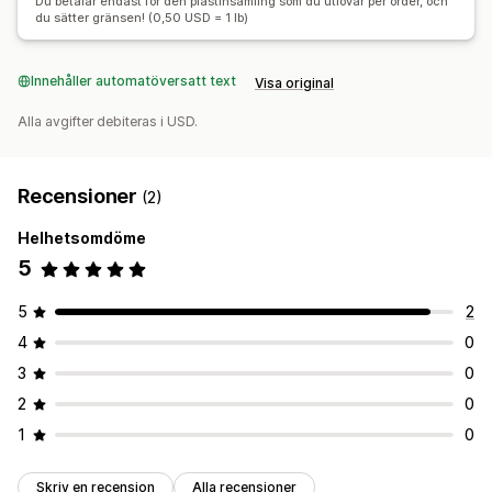
Du betalar endast för den plastinsamling som du utlovar per order, och
du sätter gränsen! (0,50 USD = 1 lb)
Innehåller automatöversatt text
Visa original
Alla avgifter debiteras i USD.
Recensioner
(2)
Helhetsomdöme
5
5
2
4
0
3
0
2
0
1
0
Skriv en recension
Alla recensioner