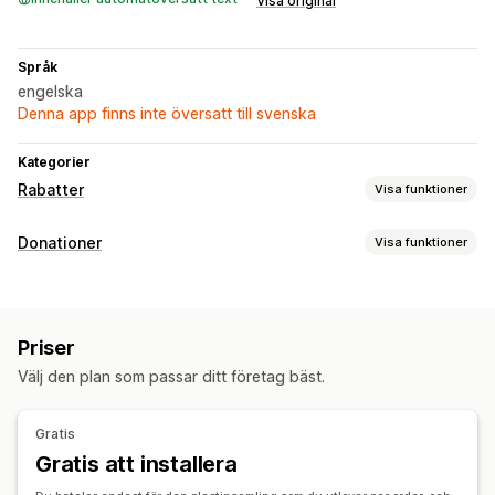
Visa original
Språk
engelska
Denna app finns inte översatt till svenska
Kategorier
Rabatter
Visa funktioner
Rabattyper
Donationer
Visa funktioner
Gåvor
Banners
Välgörenhetstyp
Ideell
Miljö
Priser
Anpassning
Välj den plan som passar ditt företag bäst.
Märken
Donationswidget
Gratis
Gratis att installera