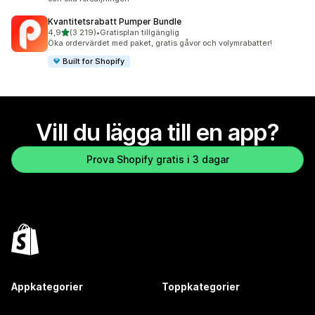
Kvantitetsrabatt Pumper Bundle
av 5 stjärnor
4,9
(3 219)
•
Gratisplan tillgänglig
3219 recensioner totalt
Öka ordervärdet med paket, gratis gåvor och volymrabatter!
Built for Shopify
Vill du lägga till en app?
Prova Shopify gratis i 3 dagar
Appkategorier
Toppkategorier