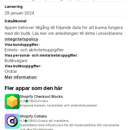
Lansering
29 januari 2024
Dataåtkomst
Appen behöver tillgång till följande data för att kunna fungera
med din butik. Läs mer om anledningen till detta i utvecklarens
integritetspolicy
.
Visa kunduppgifter:
Enhets- och aktivitetsuppgifter
Visa personal- och medarbetaruppgifter:
Butiksägare
Visa butiksuppgifter:
Ordrar
Mer information
Fler appar som den här
Shopify Checkout Blocks
av 5 stjärnor
4,3
(180)
•
Gratis
180 recensioner totalt
Anpassa kassan, tacksidan och orderstatussidan
Shopify Collabs
av 5 stjärnor
4,1
(386)
•
Gratis att installera
386 recensioner totalt
Samarbeta med influencers för att marknadsföra ditt varumärke
och öka försäljningen