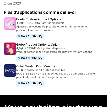
2 juin 2020
Plus d’applications comme celle-ci
Easify Custom Product Options
étoile(s) sur 5
4,9
(2 871)
•
Forfait gratuit disponible
2871 avis au total
Ajoutez des options de produits et de variantes avec le
personnalisateur de produits
Built for Shopify
Globo Product Options, Variant
étoile(s) sur 5
4,9
(4 739)
•
Forfait gratuit disponible
4739 avis au total
Product personalizer, customize products w/ variant options
Built for Shopify
Color Swatch King: Variants
étoile(s) sur 5
5,0
(2 780)
•
Forfait gratuit disponible
2780 avis au total
BOOSTEZ LES VENTES avec les options de variantes comme
pastille de couleur ou d’image de variante
Built for Shopify