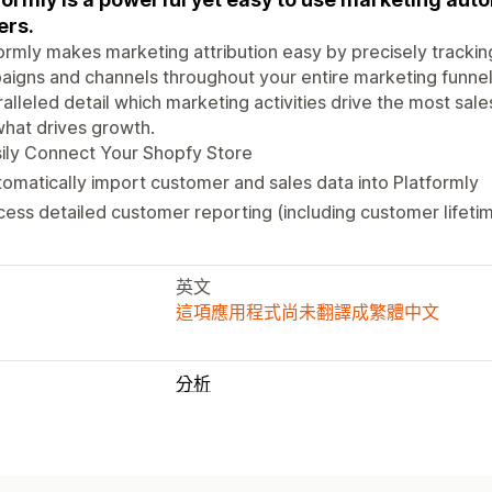
ers.
ormly makes marketing attribution easy by precisely tracking
igns and channels throughout your entire marketing funnel.
alleled detail which marketing activities drive the most sa
hat drives growth.
ily Connect Your Shopfy Store
omatically import customer and sales data into Platformly
ess detailed customer reporting (including customer lifeti
英文
這項應用程式尚未翻譯成繁體中文
分析