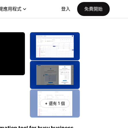
覽應用程式
登入
免費開始
+ 還有 1 個
mation tool for busy business