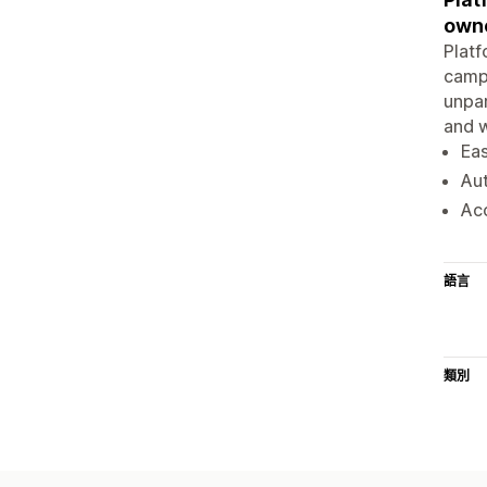
own
Platf
campa
unpar
and w
Eas
Aut
Acc
語言
類別