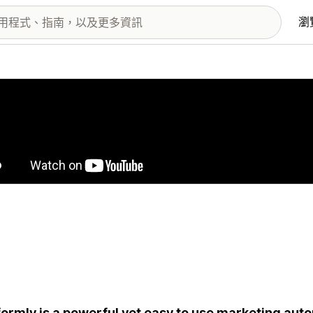
瀏
圖片圖庫
formly is a powerful yet easy to use marketing auto