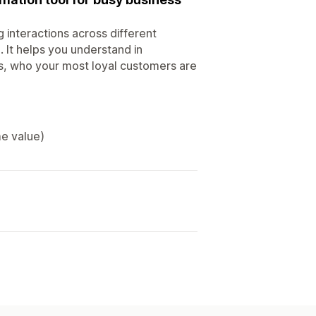
 interactions across different
 It helps you understand in
les, who your most loyal customers are
me value)