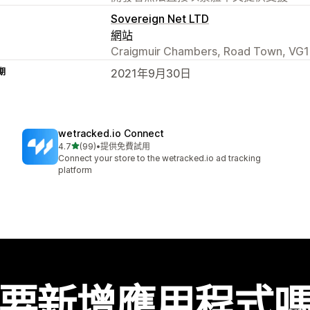
Sovereign Net LTD
網站
Craigmuir Chambers, Road Town, VG1
期
2021年9月30日
wetracked.io Connect
滿分 5 顆星
4.7
(99)
•
提供免費試用
共有 99 則評價
Connect your store to the wetracked.io ad tracking
platform
要新增應用程式