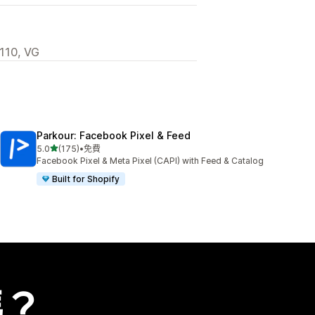
110, VG
Parkour: Facebook Pixel & Feed
滿分 5 顆星
5.0
(175)
•
免費
共有 175 則評價
Facebook Pixel & Meta Pixel (CAPI) with Feed & Catalog
Built for Shopify
嗎？