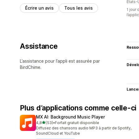
États-
Écrire un avis
Tous les avis
1 jour 
l’appli
Assistance
Resso
L’assistance pour l’appli est assurée par
Dével
BirdChime.
Lance
Plus d’applications comme celle-ci
MX AI: Background Music Player
étoile(s) sur 5
4,8
(53)
•
Forfait gratuit disponible
53 avis au total
Diffusez des chansons audio MP3 à partir de Spotify,
SoundCloud et YouTube