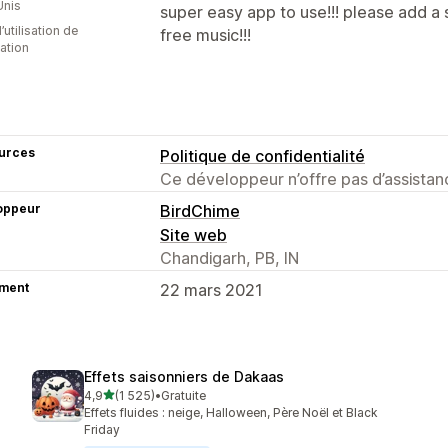
Unis
super easy app to use!!! please add a 
d’utilisation de
free music!!!
cation
urces
Politique de confidentialité
Ce développeur n’offre pas d’assistanc
oppeur
BirdChime
Site web
Chandigarh, PB, IN
ment
22 mars 2021
Effets saisonniers de Dakaas
étoile(s) sur 5
4,9
(1 525)
•
Gratuite
1525 avis au total
Effets fluides : neige, Halloween, Père Noël et Black
Friday