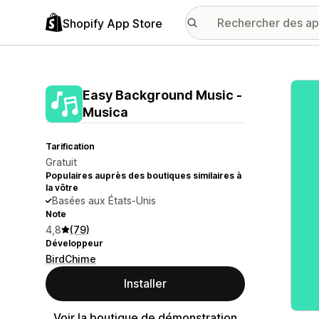
Shopify App Store
Galer
Easy Background Music ‑
Musica
Tarification
Gratuit
Populaires auprès des boutiques similaires à
la vôtre
Basées aux États-Unis
Note
4,8
(79)
Développeur
BirdChime
Installer
Voir la boutique de démonstration