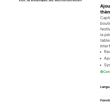
Ajou
thèm
Capti
bouti
festi
la pé
table
inter
Rav
Ape
Syn
Con
Langu
Fonct