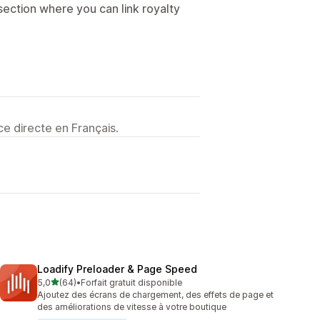
section where you can link royalty
e directe en Français.
Loadify Preloader & Page Speed
étoile(s) sur 5
5,0
(64)
•
Forfait gratuit disponible
64 avis au total
Ajoutez des écrans de chargement, des effets de page et
des améliorations de vitesse à votre boutique