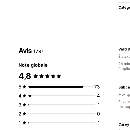
Catég
Avis
Valid 
(79)
États-
24 minu
Note globale
l’appli
4,8
5
73
Bubba
Mexiq
4
4
Environ
3
1
de l’ap
2
0
1
1
Carey