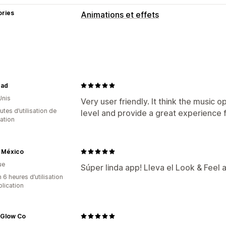
ories
Animations et effets
Personnalisation
Musique
Événements saisonniers
Dad
Automne
Black Friday (BFCM)
Noël
Unis
Été
Saint-Valentin
Hiver
Promotions
Very user friendly. It think the music 
tes d’utilisation de
level and provide a great experience 
cation
 México
ue
Súper linda app! Lleva el Look & Feel a
 6 heures d’utilisation
plication
 Glow Co