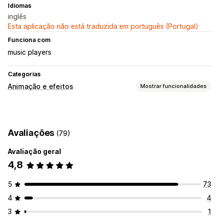
Idiomas
inglês
Esta aplicação não está traduzida em português (Portugal)
Funciona com
music players
Categorias
Animação e efeitos
Mostrar funcionalidades
Personalização
Música
Avaliações
(79)
Eventos sazonais
Avaliação geral
Outono
Black Friday (BFCM)
Christmas
Halloween
4,8
Ano Novo
Primavera
Verão
Dia dos Namorados
Inverno
Promoções
Eventos personalizados
5
73
4
4
3
1