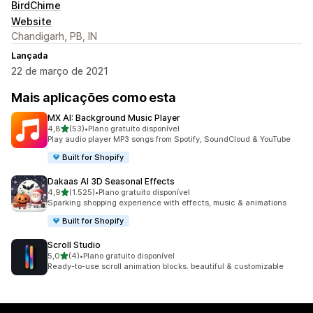
BirdChime
Website
Chandigarh, PB, IN
Lançada
22 de março de 2021
Mais aplicações como esta
MX AI: Background Music Player
de 5 estrelas
4,8
(53)
•
Plano gratuito disponível
53 total de avaliações
Play audio player MP3 songs from Spotify, SoundCloud & YouTube
Built for Shopify
Dakaas AI 3D Seasonal Effects
de 5 estrelas
4,9
(1.525)
•
Plano gratuito disponível
1525 total de avaliações
Sparking shopping experience with effects, music & animations
Built for Shopify
Scroll Studio
de 5 estrelas
5,0
(4)
•
Plano gratuito disponível
4 total de avaliações
Ready-to-use scroll animation blocks. beautiful & customizable