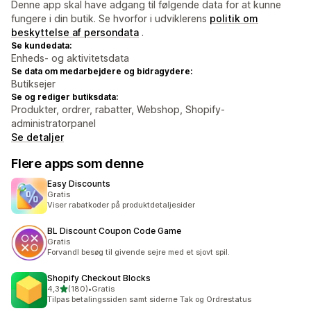
Denne app skal have adgang til følgende data for at kunne
fungere i din butik. Se hvorfor i udviklerens
politik om
beskyttelse af persondata
.
Se kundedata:
Enheds- og aktivitetsdata
Se data om medarbejdere og bidragydere:
Butiksejer
Se og rediger butiksdata:
Produkter, ordrer, rabatter, Webshop, Shopify-
administratorpanel
Se detaljer
Flere apps som denne
Easy Discounts
Gratis
Viser rabatkoder på produktdetaljesider
BL Discount Coupon Code Game
Gratis
Forvandl besøg til givende sejre med et sjovt spil.
Shopify Checkout Blocks
ud af 5 stjerner
4,3
(180)
•
Gratis
180 anmeldelser i alt
Tilpas betalingssiden samt siderne Tak og Ordrestatus