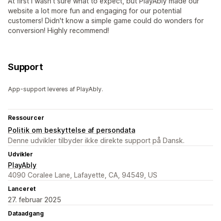
At first I wasn't sure what to expect, but PlayAbly made our
website a lot more fun and engaging for our potential
customers! Didn't know a simple game could do wonders for
conversion! Highly recommend!
Support
App-support leveres af PlayAbly.
Ressourcer
Politik om beskyttelse af persondata
Denne udvikler tilbyder ikke direkte support på Dansk.
Udvikler
PlayAbly
4090 Coralee Lane, Lafayette, CA, 94549, US
Lanceret
27. februar 2025
Dataadgang