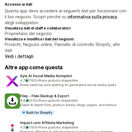
Accesso ai dati
Questa app deve accedere ai seguenti dati per funzionare con
il tuo negozio. Scopri perché su
informativa sulla privacy
degli sviluppatori.
Visualizza dati di staff e collaboratori:
Proprietario del negozio
Visualizza e modifica i dati del negozio:
Prodotti, Negozio online, Pannello di controllo Shopify, altri
dati
Vedi i dettagli
Altre app come questa
Xyla AI Social Media Autopilot
stelle su 5
4,7
(190)
•
Piano gratuito disponibile
190 recensioni totali
Boost sales by auto-posting AI-generated social media posts
Filey ‑ Files Backup & Export
stelle su 5
4,8
(212)
•
Piano gratuito disponibile
212 recensioni totali
Export & import files, product media, blogs, pages, and menus
Built for Shopify
impact.com Affiliate Marketing
stelle su 5
4,5
(193)
•
Prova gratuita disponibile
193 recensioni totali
Manage affiliates & influencers to acquire new customers