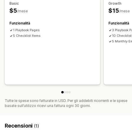
Basic
Growth
$5
$15
/mese
/mese
Funzionalità
Funzionalità
1 Playbook Pages
3 Playbook 
5 Checklist Items
10 Checklist
5 Monthly Em
Tutte le spese sono fatturate in USD. Per gli addebiti ricorrenti e le spese
basate sull’utilizzo ricevi una fattura ogni 30 giorni.
Recensioni
(1)