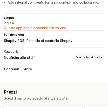
Add internal comments for team context and collaboration
Lingue
Inglese
Questa app non è disponibile in Italiano
Funziona con
Shopify POS
Pannello di controllo Shopify
Categorie
Notifiche allo staff
Mostra funzionalità
Tipi di notifiche
Contenuti - Altro
Avvisi personalizzati
Assegnazioni di incarichi
Notifiche allo staff
Personalizzazione
Prezzi
Programmazione
Scegli il piano più adatto alla tua attività.