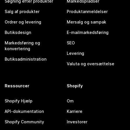
Søgning efter produkter
Markedspladser
Salg af produkter
Produktanmeldelser
Ordrer og levering
Mersalg og sampak
Butiksdesign
E-mailmarkedsføring
Markedsføring og
SEO
konvertering
Levering
Butiksadministration
Valuta og oversættelse
Ressourcer
Shopify
Shopify Hjælp
Om
API-dokumentation
Karriere
Shopify Community
Investorer