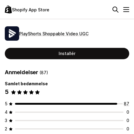
Shopify App Store
PlayShorts Shoppable Video UGC
Installér
Anmeldelser
(87)
Samlet bedømmelse
5
5
87
4
0
3
0
2
0