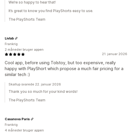
We’re so happy to hear that!
It’s great to know you find PlayShorts easy to use.
The PlayShorts Team
Livlab
Frankrig
2 måneder bruger appen
21. januar 2026
Cool app, before using Tolstoy, but too expensive, really
happy with PlayShort which propose a much fair pricing for a
similar tech :)
Skallup svarede 22. januar 2026
Thank you so much for your kind words!
The PlayShorts Team
Casanova Paris
Frankrig
4 måneder bruger appen