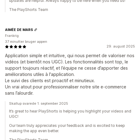
updates are helpful. Always happy to be here when you need us!
The PlayShorts Team
AIMÉE DE MARS
Frankrig
37 minutter bruger appen
29. august 2025
Application simple et intuitive, qui nous permet de valoriser nos
vidéos (et bientôt nos UGC). Les fonctionnalités sont top, le
support toujours réactif, et l’équipe ne cesse d’apporter des
améliorations utiles à l'application.
Le suivi des clients est proactif et minutieux.
Un vrai atout pour professionnaliser notre site e-commerce
sans l’alourdir.
Skallup svarede 1. september 2025
It’s great to hear PlayShorts is helping you highlight your videos and
UGC!
Our team truly appreciates your feedback and is excited to keep
making the app even better.
The PlayShorts Team