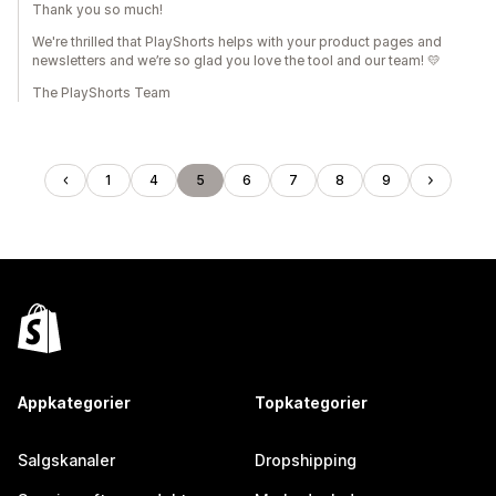
Thank you so much!
We're thrilled that PlayShorts helps with your product pages and
newsletters and we’re so glad you love the tool and our team! 💛
The PlayShorts Team
1
4
5
6
7
8
9
Appkategorier
Topkategorier
Salgskanaler
Dropshipping