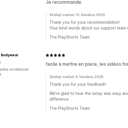
Je recommande.
Skallup vastasi 10. kesäkuu 2026
Thank you for your recommendation!
Your kind words about our support team m
The PlayShorts Team
e Bodywear
a
facile à mettre en place, les vidéos fo
autta sovelluksen
ä
Skallup vastasi 9. kesäkuu 2026
Thank you for your feedback!
We're glad to hear the setup was easy and
difference.
The PlayShorts Team