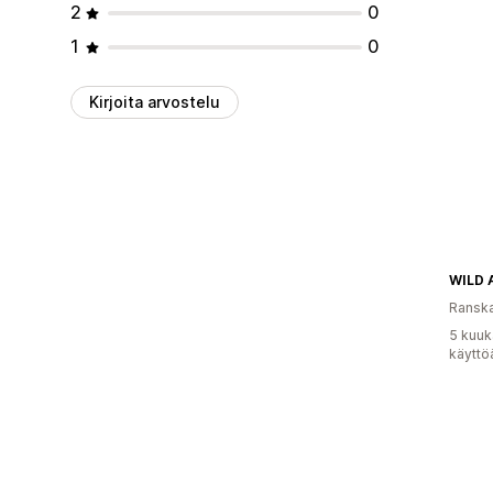
2
0
1
0
Kirjoita arvostelu
WILD
Ransk
5 kuuk
käyttö