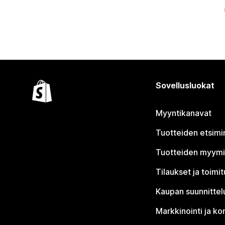
Sovellusluokat
Myyntikanavat
Tuotteiden etsimi
Tuotteiden myym
Tilaukset ja toimi
Kaupan suunnittel
Markkinointi ja ko