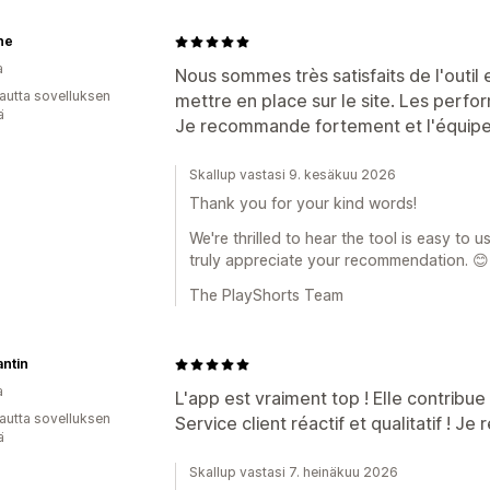
ne
a
Nous sommes très satisfaits de l'outil
autta sovelluksen
mettre en place sur le site. Les perf
ä
Je recommande fortement et l'équipe 
Skallup vastasi 9. kesäkuu 2026
Thank you for your kind words!
We're thrilled to hear the tool is easy to
truly appreciate your recommendation. 😊
The PlayShorts Team
ntin
a
L'app est vraiment top ! Elle contribu
autta sovelluksen
Service client réactif et qualitatif ! 
ä
Skallup vastasi 7. heinäkuu 2026