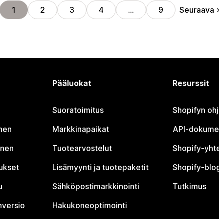
Seuraava
1
2
3
4
…
9
Pääluokat
Resurssit
Suoratoimitus
Shopifyn oh
nen
Markkinapaikat
API-dokume
inen
Tuotearvostelut
Shopify-yht
tukset
Lisämyynti ja tuotepaketit
Shopify-blog
u
Sähköpostimarkkinointi
Tutkimus
nversio
Hakukoneoptimointi