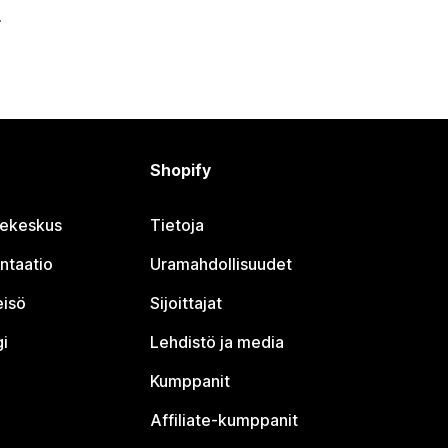
Shopify
jekeskus
Tietoja
ntaatio
Uramahdollisuudet
eisö
Sijoittajat
i
Lehdistö ja media
Kumppanit
Affiliate-kumppanit