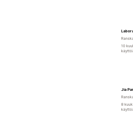
Labora
Ransk
10 kuu
käyttö
Jia Pa
Ransk
8 kuuk
käyttö