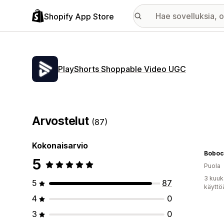
Shopify App Store
PlayShorts Shoppable Video UGC
Arvostelut
(87)
Kokonaisarvio
Boboch
5
Puola
3 kuuk
5
87
käyttö
4
0
3
0