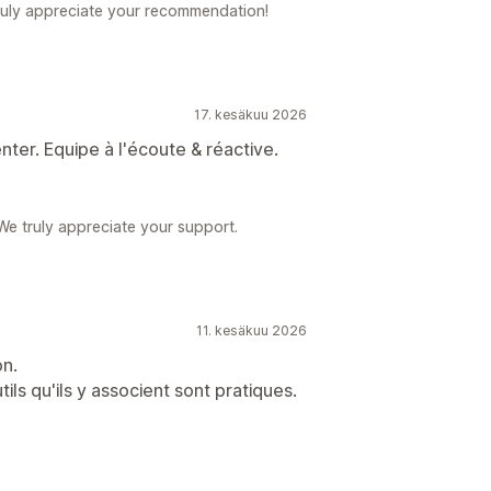
ruly appreciate your recommendation!
17. kesäkuu 2026
nter. Equipe à l'écoute & réactive.
e truly appreciate your support.
11. kesäkuu 2026
on.
tils qu'ils y associent sont pratiques.