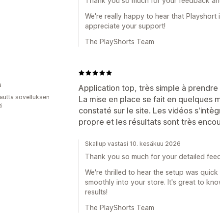
Thank you so much for your feedback a
We're really happy to hear that Playshort i
appreciate your support!
The PlayShorts Team
a
Application top, très simple à prendre 
autta sovelluksen
La mise en place se fait en quelques 
ä
constaté sur le site. Les vidéos s'intè
propre et les résultats sont très enco
Skallup vastasi 10. kesäkuu 2026
Thank you so much for your detailed fee
We're thrilled to hear the setup was quick
smoothly into your store. It's great to k
results!
The PlayShorts Team