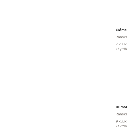
Cléme
Ransk
7 kuuk
käyttö
Humbl
Ransk
9 kuuk
käyttö