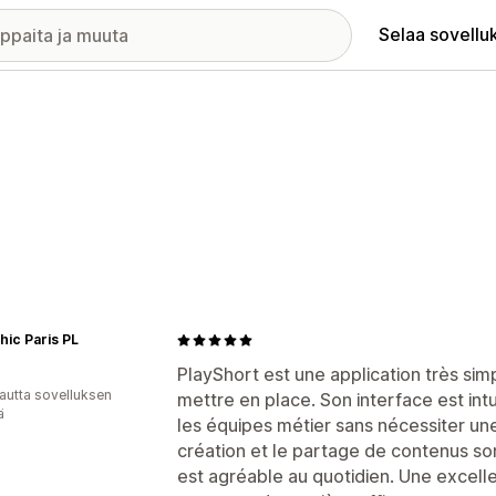
Selaa sovellu
ic Paris PL
PlayShort est une application très sim
autta sovelluksen
mettre en place. Son interface est intui
ä
les équipes métier sans nécessiter un
création et le partage de contenus sont
est agréable au quotidien. Une excelle