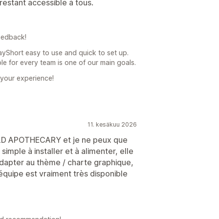
restant accessible à tous.
eedback!
ayShort easy to use and quick to set up.
le for every team is one of our main goals.
 your experience!
11. kesäkuu 2026
WILD APOTHECARY et je ne peux que
mple à installer et à alimenter, elle
adapter au thème / charte graphique,
’équipe est vraiment très disponible