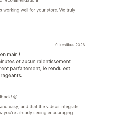
nd recommendation!
s working well for your store. We truly
9. kesäkuu 2026
en main !
minutes et aucun ralentissement
grent parfaitement, le rendu est
urageants.
dback! 😊
 and easy, and that the videos integrate
now you're already seeing encouraging