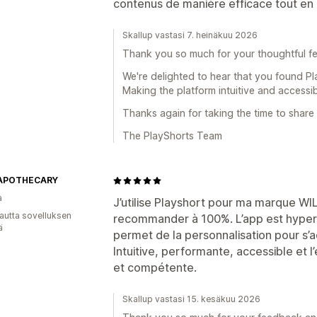
contenus de manière efficace tout en 
Skallup vastasi 7. heinäkuu 2026
Thank you so much for your thoughtful f
We're delighted to hear that you found Pl
Making the platform intuitive and accessib
Thanks again for taking the time to share
The PlayShorts Team
 APOTHECARY
a
J’utilise Playshort pour ma marque 
autta sovelluksen
recommander à 100%. L’app est hyper si
ä
permet de la personnalisation pour s’
Intuitive, performante, accessible et l
et compétente.
Skallup vastasi 15. kesäkuu 2026