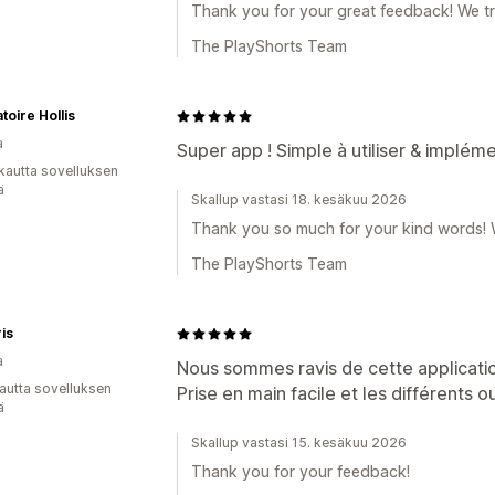
Thank you for your great feedback! We t
The PlayShorts Team
toire Hollis
a
Super app ! Simple à utiliser & impléme
kautta sovelluksen
ä
Skallup vastasi 18. kesäkuu 2026
Thank you so much for your kind words! W
The PlayShorts Team
ris
a
Nous sommes ravis de cette applicati
autta sovelluksen
Prise en main facile et les différents ou
ä
Skallup vastasi 15. kesäkuu 2026
Thank you for your feedback!