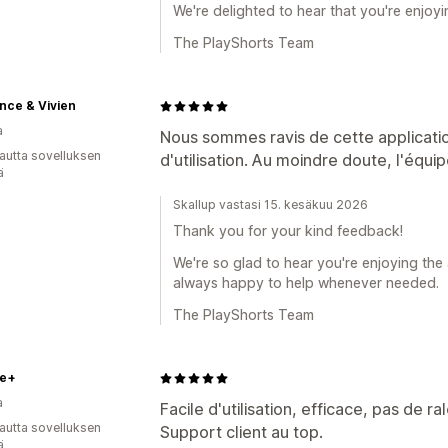
We're delighted to hear that you're enjoyi
The PlayShorts Team
nce & Vivien
a
Nous sommes ravis de cette application.
autta sovelluksen
d'utilisation. Au moindre doute, l'équip
ä
Skallup vastasi 15. kesäkuu 2026
Thank you for your kind feedback!
We're so glad to hear you're enjoying the 
always happy to help whenever needed.
The PlayShorts Team
e+
a
Facile d'utilisation, efficace, pas de r
autta sovelluksen
Support client au top.
ä