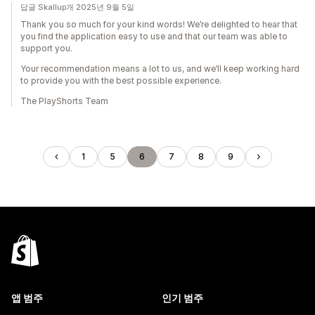
답글 Skallup개 2025년 9월 5일
Thank you so much for your kind words! We’re delighted to hear that
you find the application easy to use and that our team was able to
support you.
Your recommendation means a lot to us, and we’ll keep working hard
to provide you with the best possible experience.
The PlayShorts Team
1
5
6
7
8
9
앱 범주
인기 범주