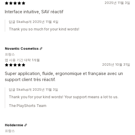
2025년 11월 3일
Interface intuitive, SAV réactif
답글 Skallup개 2025년 11월 4일
Thank you so much for your kind words!
Novantic Cosmetics
프랑스
앱 사용 기간 대략 1개월
2025년 10월 31일
Super application, fluide, ergonomique et française avec un
support client très réactif.
답글 Skallup개 2025년 11월 3일
Thank you for your kind words! Your support means a lot to us.
The PlayShorts Team
Holidermie
프랑스