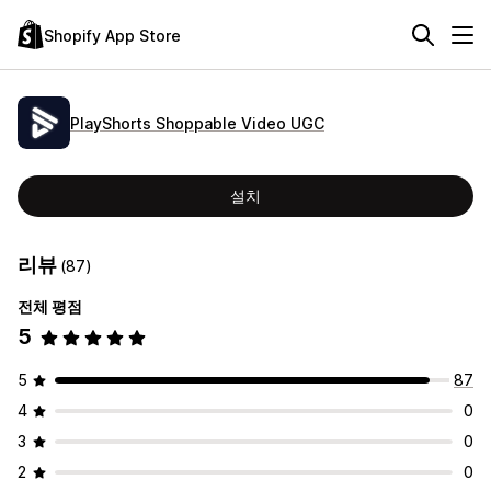
Shopify App Store
PlayShorts Shoppable Video UGC
설치
리뷰
(87)
전체 평점
5
5
87
4
0
3
0
2
0