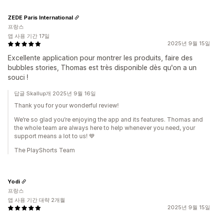
ZEDE Paris International
프랑스
앱 사용 기간 17일
2025년 9월 15일
Excellente application pour montrer les produits, faire des
bubbles stories, Thomas est très disponible dès qu'on a un
souci !
답글 Skallup개 2025년 9월 16일
Thank you for your wonderful review!
We’re so glad you’re enjoying the app and its features. Thomas and
the whole team are always here to help whenever you need, your
support means a lot to us! 💙
The PlayShorts Team
Yodi
프랑스
앱 사용 기간 대략 2개월
2025년 9월 15일