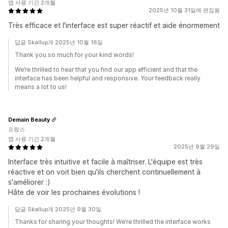
앱 사용 기간 2개월
2025년 10월 31일에 편집됨
Très efficace et l'interface est super réactif et aide énormement
답글 Skallup개 2025년 10월 16일
Thank you so much for your kind words!
We’re thrilled to hear that you find our app efficient and that the
interface has been helpful and responsive. Your feedback really
means a lot to us!
Demain Beauty
프랑스
앱 사용 기간 2개월
2025년 9월 29일
Interface très intuitive et facile à maîtriser. L'équipe est très
réactive et on voit bien qu'ils cherchent continuellement à
s'améliorer :)
Hâte de voir les prochaines évolutions !
답글 Skallup개 2025년 9월 30일
Thanks for sharing your thoughts! We’re thrilled the interface works