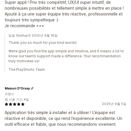
Super appli ! Prix très compétitif, UX/UI super intuitif, de
nombreuses possibilités et tellement simple à mettre en place !
Ajouté à ça une super équipe très réactive, professionnelle et
toujours très sympathique :)
Je recommande +++
답글 Skallup개 2025년 9월 16일
Thank you so much for your kind words!
We’re glad you find the app simple and intuitive, and it means a lot to
know our team’s support made a difference. Your recommendation
truly motivates us!
The PlayShorts Team
Maison D'Orsay
프랑스
앱 사용 기간 4일
2025년 9월 5일
Application très simple à installer et à utiliser ! L’équipe est
réactive et disponible, ce qui rend l’expérience excellente. Un
outil efficace et fiable, que nous recommandons vivement.