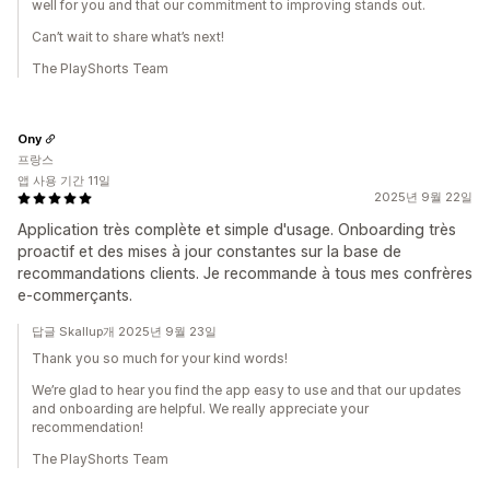
well for you and that our commitment to improving stands out.
Can’t wait to share what’s next!
The PlayShorts Team
Ony
프랑스
앱 사용 기간 11일
2025년 9월 22일
Application très complète et simple d'usage. Onboarding très
proactif et des mises à jour constantes sur la base de
recommandations clients. Je recommande à tous mes confrères
e-commerçants.
답글 Skallup개 2025년 9월 23일
Thank you so much for your kind words!
We’re glad to hear you find the app easy to use and that our updates
and onboarding are helpful. We really appreciate your
recommendation!
The PlayShorts Team