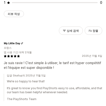
1
0
리뷰 작성
상세 검색
정렬
My Little Day
프랑스
앱 사용 기간 대략 2개월
2025년 11월 4일
Je suis ravie ! C'est simple à utiliser, le tarif est hyper compétitif
et l'équipe est super disponible !
답글 Skallup개 2025년 11월 5일
We’re so happy to hear that!
It’s great to know you find PlayShorts easy to use, affordable, and that
our team has been helpful whenever needed.
The PlayShorts Team