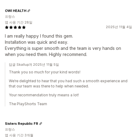
OWI HEALTH
프랑스
앱 사용 기간 28일
2025년 11월 4일
I am really happy I found this gem.
Installation was quick and easy.
Everything is super smooth and the team is very hands on
when you need them. Highly recommend.
답글 Skallup개 2025년 11월 5일
Thank you so much for your kind words!
We’re delighted to hear that you had such a smooth experience and
that our team was there to help when needed.
Your recommendation truly means a lot!
The PlayShorts Team
Sisters Republic FR
프랑스
앱 사용 기간 3개월