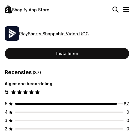
Shopify App Store
PlayShorts Shoppable Video UGC
Installeren
Recensies
(87)
Algemene beoordeling
5
5
87
4
0
3
0
2
0