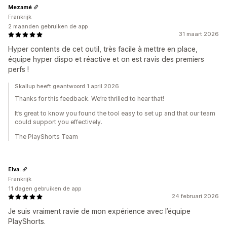
Mezamé
Frankrijk
2 maanden gebruiken de app
31 maart 2026
Hyper contents de cet outil, très facile à mettre en place,
équipe hyper dispo et réactive et on est ravis des premiers
perfs !
Skallup heeft geantwoord 1 april 2026
Thanks for this feedback. We’re thrilled to hear that!
It’s great to know you found the tool easy to set up and that our team
could support you effectively.
The PlayShorts Team
Elva.
Frankrijk
11 dagen gebruiken de app
24 februari 2026
Je suis vraiment ravie de mon expérience avec l’équipe
PlayShorts.