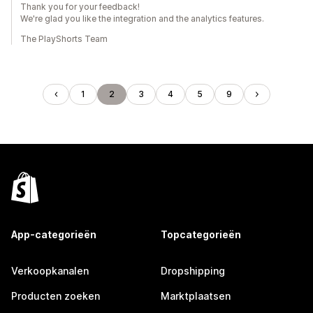
Thank you for your feedback!
We're glad you like the integration and the analytics features.
The PlayShorts Team
1
2
3
4
5
9
App-categorieën
Topcategorieën
Verkoopkanalen
Dropshipping
Producten zoeken
Marktplaatsen