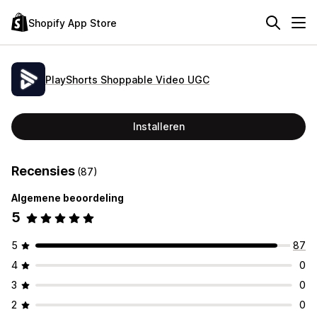
Shopify App Store
PlayShorts Shoppable Video UGC
Installeren
Recensies
(87)
Algemene beoordeling
5
5
87
4
0
3
0
2
0