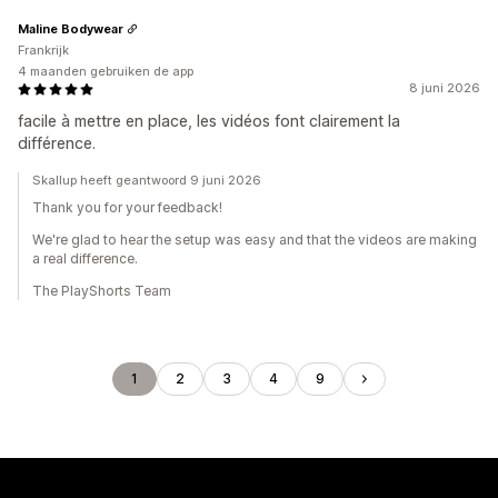
Maline Bodywear
Frankrijk
4 maanden gebruiken de app
8 juni 2026
facile à mettre en place, les vidéos font clairement la
différence.
Skallup heeft geantwoord 9 juni 2026
Thank you for your feedback!
We're glad to hear the setup was easy and that the videos are making
a real difference.
The PlayShorts Team
1
2
3
4
9