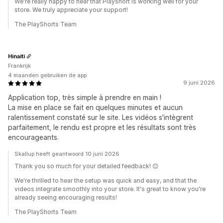
We're really happy to hear that Playshort is working well for your
store. We truly appreciate your support!
The PlayShorts Team
Hinaiti
Frankrijk
4 maanden gebruiken de app
9 juni 2026
Application top, très simple à prendre en main !
La mise en place se fait en quelques minutes et aucun
ralentissement constaté sur le site. Les vidéos s'intègrent
parfaitement, le rendu est propre et les résultats sont très
encourageants.
Skallup heeft geantwoord 10 juni 2026
Thank you so much for your detailed feedback! 😊
We're thrilled to hear the setup was quick and easy, and that the
videos integrate smoothly into your store. It's great to know you're
already seeing encouraging results!
The PlayShorts Team