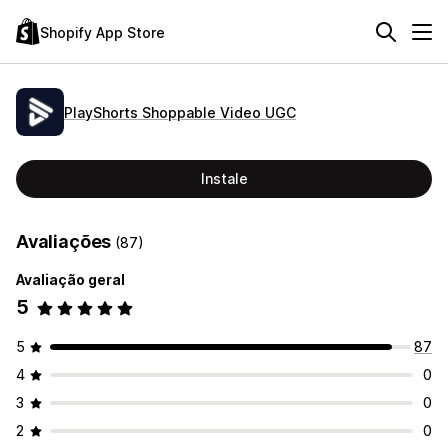
Shopify App Store
PlayShorts Shoppable Video UGC
Instale
Avaliações
(87)
Avaliação geral
5
5
87
4
0
3
0
2
0