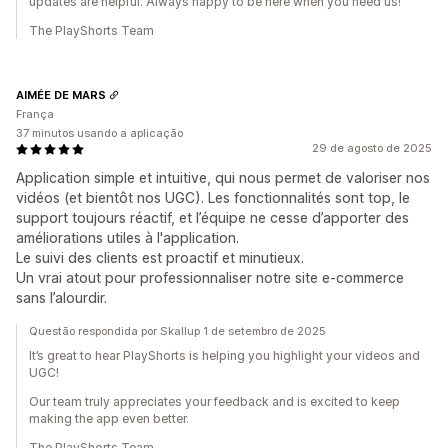
updates are helpful. Always happy to be here when you need us!
The PlayShorts Team
AIMÉE DE MARS
França
37 minutos usando a aplicação
29 de agosto de 2025
Application simple et intuitive, qui nous permet de valoriser nos
vidéos (et bientôt nos UGC). Les fonctionnalités sont top, le
support toujours réactif, et l’équipe ne cesse d’apporter des
améliorations utiles à l'application.
Le suivi des clients est proactif et minutieux.
Un vrai atout pour professionnaliser notre site e-commerce
sans l’alourdir.
Questão respondida por Skallup 1 de setembro de 2025
It’s great to hear PlayShorts is helping you highlight your videos and
UGC!
Our team truly appreciates your feedback and is excited to keep
making the app even better.
The PlayShorts Team