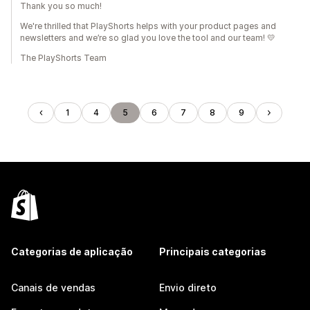
Thank you so much!
We're thrilled that PlayShorts helps with your product pages and
newsletters and we’re so glad you love the tool and our team! 💛
The PlayShorts Team
1
4
5
6
7
8
9
Categorias de aplicação
Principais categorias
Canais de vendas
Envio direto