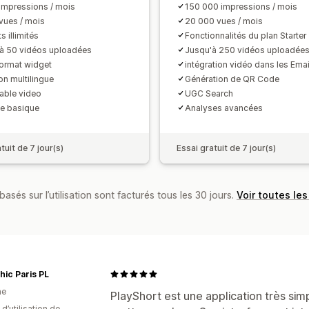
impressions / mois
150 000 impressions / mois
vues / mois
20 000 vues / mois
 illimités
Fonctionnalités du plan Starter
à 50 vidéos uploadées
Jusqu'à 250 vidéos uploadée
format widget
intégration vidéo dans les Emai
on multilingue
Génération de QR Code
ble video
UGC Search
e basique
Analyses avancées
tuit de 7 jour(s)
Essai gratuit de 7 jour(s)
basés sur l’utilisation sont facturés tous les 30 jours.
Voir toutes les
ic Paris PL
ne
PlayShort est une application très sim
d’utilisation de