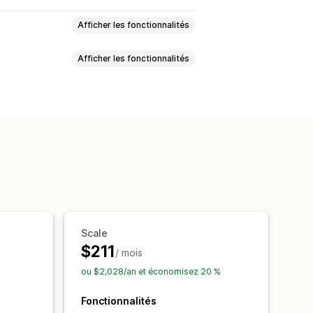
Afficher les fonctionnalités
Afficher les fonctionnalités
que
Ajout au panier
ment
CGU
Partage social
etables
déos
Lecteur vidéo
vers les médias sociaux
déos intégrées
Pop-ups
Carrousels
ersions
Scale
$211
/ mois
ou $2,028/an et économisez 20 %
Fonctionnalités