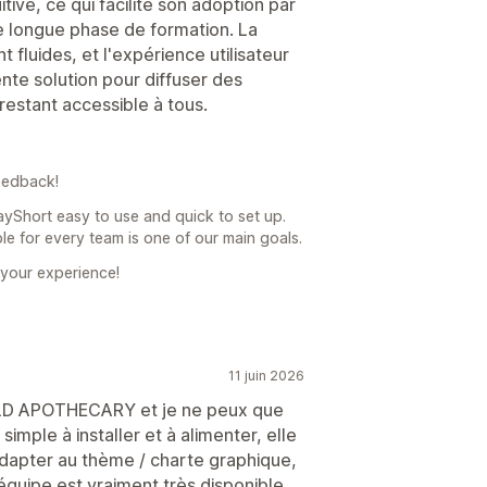
tive, ce qui facilite son adoption par
e longue phase de formation. La
 fluides, et l'expérience utilisateur
nte solution pour diffuser des
restant accessible à tous.
eedback!
ayShort easy to use and quick to set up.
le for every team is one of our main goals.
 your experience!
11 juin 2026
WILD APOTHECARY et je ne peux que
mple à installer et à alimenter, elle
adapter au thème / charte graphique,
’équipe est vraiment très disponible