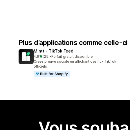
Plus d’applications comme celle-ci
Mintt ‑ TikTok Feed
étoile(s) sur 5
4,9
(25)
•
Forfait gratuit disponible
25 avis au total
Créez preuve sociale en affichant des flux TikTok
officiels
Built for Shopify
Vous souhai