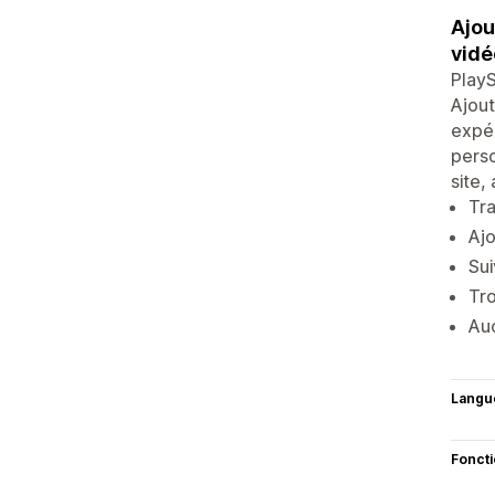
Ajou
vidé
PlayS
Ajout
expér
perso
site,
Tra
Ajo
Sui
Tro
Auc
Langu
Fonct