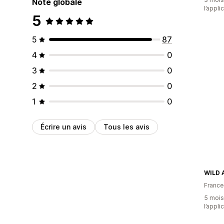
Note globale
l’appli
5
5
87
4
0
3
0
2
0
1
0
Écrire un avis
Tous les avis
WILD
France
5 mois 
l’appli