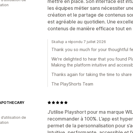
mettre en place. Son interface est intui
cation
les équipes métier sans nécessiter un
création et le partage de contenus sont
est agréable au quotidien. Une excelle
contenus de manière efficace tout en 
Skallup a répondu 7 juillet 2026
Thank you so much for your thoughtful f
We're delighted to hear that you found Pl
Making the platform intuitive and accessib
Thanks again for taking the time to share
The PlayShorts Team
 APOTHECARY
J’utilise Playshort pour ma marque 
d’utilisation de
recommander à 100%. L’app est hyper si
cation
permet de la personnalisation pour s’
Intuitive, performante, accessible et l