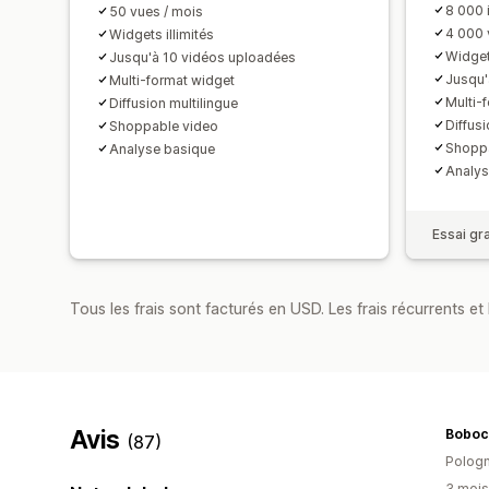
8 000 
50 vues / mois
4 000 
Widgets illimités
Widgets
Jusqu'à 10 vidéos uploadées
Jusqu'
Multi-format widget
Multi-
Diffusion multilingue
Diffusi
Shoppable video
Shoppa
Analyse basique
Analys
Essai gra
Tous les frais sont facturés en USD. Les frais récurrents et 
Avis
Boboch
(87)
Polog
3 mois 