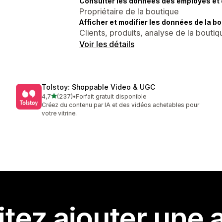
Consulter les données des employés et 
Propriétaire de la boutique
Afficher et modifier les données de la bo
Clients, produits, analyse de la boutiq
Voir les détails
Tolstoy: Shoppable Video & UGC
étoile(s) sur 5
4,7
(237)
•
Forfait gratuit disponible
237 avis au total
Créez du contenu par IA et des vidéos achetables pour
votre vitrine.
tez ajouter une a