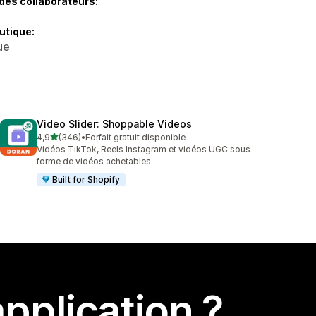
des collaborateurs:
utique:
ue
Video Slider: Shoppable Videos
étoile(s) sur 5
4,9
(346)
•
Forfait gratuit disponible
346 avis au total
Vidéos TikTok, Reels Instagram et vidéos UGC sous
forme de vidéos achetables
Built for Shopify
pplication ?