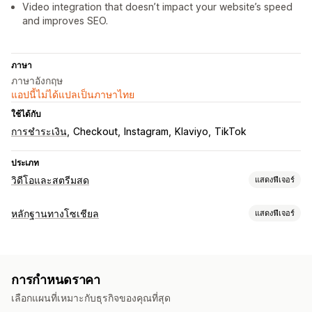
Video integration that doesn’t impact your website’s speed
and improves SEO.
ภาษา
ภาษาอังกฤษ
แอปนี้ไม่ได้แปลเป็นภาษาไทย
ใช้ได้กับ
การชำระเงิน
Checkout
Instagram
Klaviyo
TikTok
ประเภท
วิดีโอและสตรีมสด
แสดงฟีเจอร์
การจัดการวิดีโอ
หลักฐานทางโซเชียล
แสดงฟีเจอร์
วิดีโอที่สามารถซื้อสินค้าได้
เล่นอัตโนมัติ
เพิ่มลงในตะกร้าสินค้า
ประเภทเนื้อหา
วิดีโอแบบโต้ตอบ
การชำระเงิน
UGC
การแชร์ทางโซเชียล
UGC
วิดีโอ
Reels
แฮชแท็ก
รีวิว
การวิเคราะห์
การกำหนดราคา
ตัวเลือกการแสดงผล
การปรับแต่ง
เลือกแผนที่เหมาะกับธุรกิจของคุณที่สุด
ยอดเข้าชมสินค้า
หลายภาษา
ฟีดที่สามารถซื้อสินค้าได้
เทมเพลตวิดีโอ
การนำเข้าวิดีโอ
โปรแกรมเล่นวิดีโอ