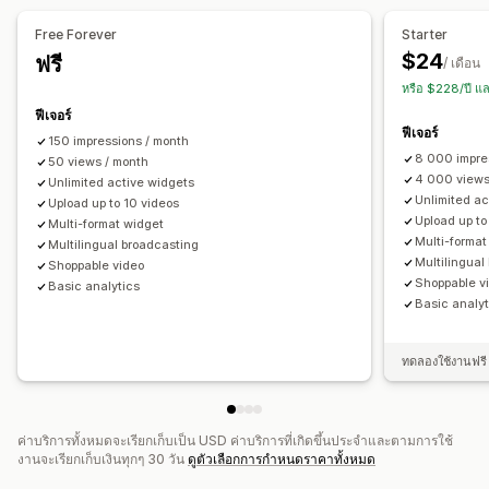
เลย์เอาต์ที่กำหนดเอง
ลิงก์โซเชียล
URL ที่กำหนดเอง
วิดเจ็ตวิดีโอ
วิดีโอแบบฝัง
ป๊อปอัพ
ภาพสไลด์
Free Forever
Starter
การเปลี่ยนรูปแบบตามการแสดงผลบนมือถือ
$24
ฟรี
การวิเคราะห์
/ เดือน
หรือ $228/ปี แ
การติดตามการมีส่วนร่วม
การติดตามคอนเวอร์ชัน
ฟีเจอร์
ฟีเจอร์
150 impressions / month
8 000 impre
50 views / month
4 000 views
Unlimited active widgets
Unlimited ac
Upload up to 10 videos
Upload up to
Multi-format widget
Multi-format
Multilingual broadcasting
Multilingual
Shoppable video
Shoppable v
Basic analytics
Basic analyt
ทดลองใช้งานฟรี 
ค่าบริการทั้งหมดจะเรียกเก็บเป็น USD ค่าบริการที่เกิดขึ้นประจำและตามการใช้
งานจะเรียกเก็บเงินทุกๆ 30 วัน
ดูตัวเลือกการกำหนดราคาทั้งหมด