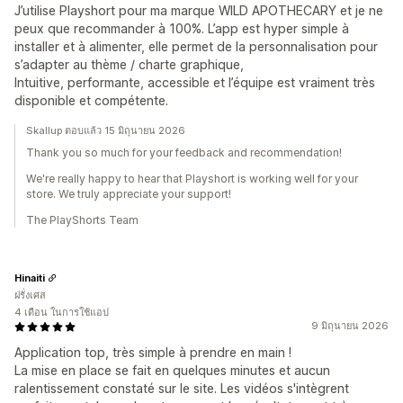
J’utilise Playshort pour ma marque WILD APOTHECARY et je ne
peux que recommander à 100%. L’app est hyper simple à
installer et à alimenter, elle permet de la personnalisation pour
s’adapter au thème / charte graphique,
Intuitive, performante, accessible et l’équipe est vraiment très
disponible et compétente.
Skallup ตอบแล้ว 15 มิถุนายน 2026
Thank you so much for your feedback and recommendation!
We're really happy to hear that Playshort is working well for your
store. We truly appreciate your support!
The PlayShorts Team
Hinaiti
ฝรั่งเศส
4 เดือน ในการใช้แอป
9 มิถุนายน 2026
Application top, très simple à prendre en main !
La mise en place se fait en quelques minutes et aucun
ralentissement constaté sur le site. Les vidéos s'intègrent