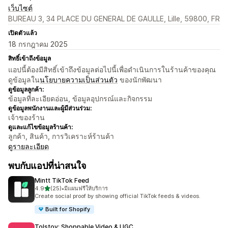
เว็บไซต์
BUREAU 3, 34 PLACE DU GENERAL DE GAULLE, Lille, 59800, FR
เปิดตัวแล้ว
18 กรกฎาคม 2025
สิทธิ์เข้าถึงข้อมูล
แอปนี้ต้องมีสิทธิ์เข้าถึงข้อมูลต่อไปนี้เพื่อดำเนินการในร้านค้าของคุณ
ดูข้อมูลใน
นโยบายความเป็นส่วนตัว
ของนักพัฒนา
ดูข้อมูลลูกค้า:
ข้อมูลที่ละเอียดอ่อน, ข้อมูลอุปกรณ์และกิจกรรม
ดูข้อมูลพนักงานและผู้มีส่วนร่วม:
เจ้าของร้าน
ดูและแก้ไขข้อมูลร้านค้า:
ลูกค้า, สินค้า, การวิเคราะห์ร้านค้า
ดูรายละเอียด
พบกับแอปที่น่าสนใจ
Mintt TikTok Feed
เต็ม 5 ดาว
4.9
(25)
•
มีแผนฟรีให้บริการ
ทั้งหมด 25 รีวิว
Create social proof by showing official TikTok feeds & videos.
Built for Shopify
Tolstoy: Shoppable Video & UGC