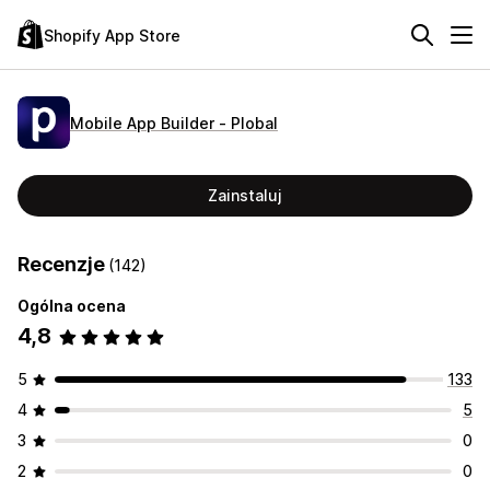
Shopify App Store
Mobile App Builder ‑ Plobal
Zainstaluj
Recenzje
(142)
Ogólna ocena
4,8
5
133
4
5
3
0
2
0