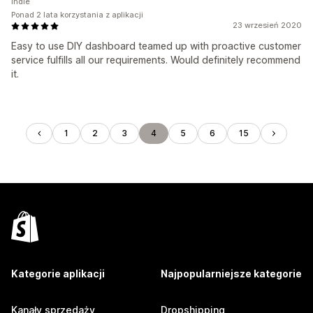
Indie
Ponad 2 lata korzystania z aplikacji
23 wrzesień 2020
Easy to use DIY dashboard teamed up with proactive customer
service fulfills all our requirements. Would definitely recommend
it.
1
2
3
4
5
6
15
Kategorie aplikacji
Najpopularniejsze kategorie
Kanały sprzedaży
Dropshipping