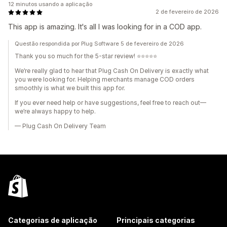
12 minutos usando a aplicação
2 de fevereiro de 2026
This app is amazing. It's all I was looking for in a COD app.
Questão respondida por Plug Software 5 de fevereiro de 2026
Thank you so much for the 5-star review! ⭐⭐⭐⭐⭐
We’re really glad to hear that Plug Cash On Delivery is exactly what
you were looking for. Helping merchants manage COD orders
smoothly is what we built this app for.
If you ever need help or have suggestions, feel free to reach out—
we’re always happy to help.
— Plug Cash On Delivery Team
Categorias de aplicação
Principais categorias