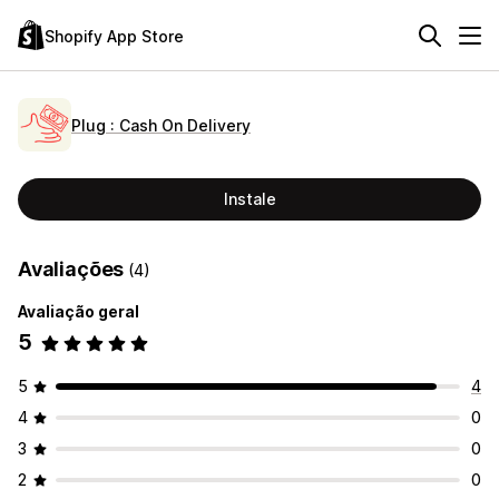
Shopify App Store
Plug : Cash On Delivery
Instale
Avaliações
(4)
Avaliação geral
5
5
4
4
0
3
0
2
0