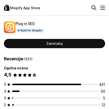
Shopify App Store
Plug in SEO
Built for Shopify
Zainstaluj
Recenzje
(531)
Ogólna ocena
4,5
5
441
4
50
3
5
2
12