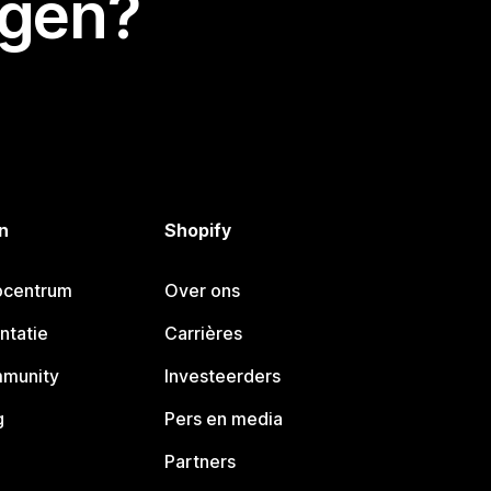
egen?
n
Shopify
pcentrum
Over ons
ntatie
Carrières
mmunity
Investeerders
g
Pers en media
Partners