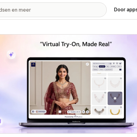
Door apps
ij met uitgelichte afbeeldingen