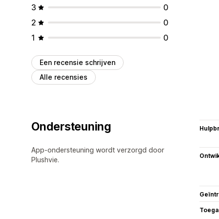
3
0
2
0
1
0
Een recensie schrijven
Alle recensies
Ondersteuning
Hulpb
App-ondersteuning wordt verzorgd door
Ontwik
Plushvie.
Geïnt
Toega