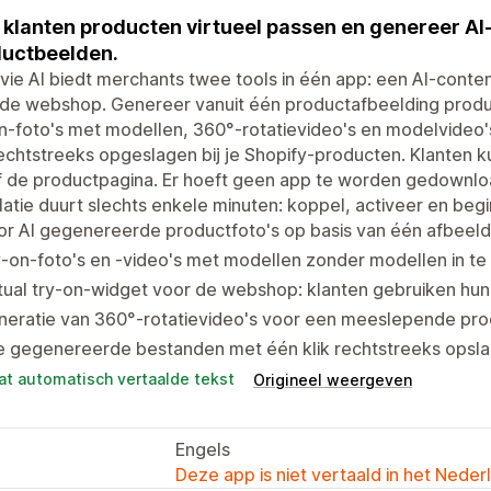
 klanten producten virtueel passen en genereer AI
uctbeelden.
vie AI biedt merchants twee tools in één app: een AI-conten
 de webshop. Genereer vanuit één productafbeelding produ
n-foto's met modellen, 360°-rotatievideo's en modelvideo
rechtstreeks opgeslagen bij je Shopify-producten. Klanten 
 de productpagina. Er hoeft geen app te worden gedownloa
llatie duurt slechts enkele minuten: koppel, activeer en be
or AI gegenereerde productfoto's op basis van één afbeel
-on-foto's en -video's met modellen zonder modellen in te
tual try-on-widget voor de webshop: klanten gebruiken hun
neratie van 360°-rotatievideo's voor een meeslepende p
e gegenereerde bestanden met één klik rechtstreeks opslaa
at automatisch vertaalde tekst
Origineel weergeven
Engels
Deze app is niet vertaald in het Neder