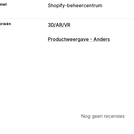
 met
Shopify-beheercentrum
orieën
3D/AR/VR
Visualisatie
Productweergave - Anders
360°-weergaven
Augmented reality
Door AI aangestuurd
Aanpassing
Afbeeldingen
Bestanden uploaden
Nog geen recensies