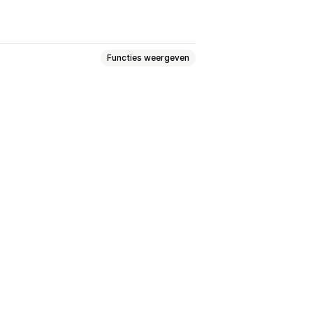
Functies weergeven
Virtueel uitproberen
Video's