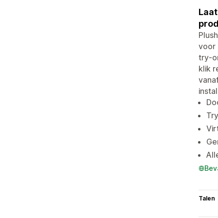
Laat
prod
Plush
voor
try-o
klik 
vanaf
insta
Do
Try
Vir
Ge
All
Bev
Talen