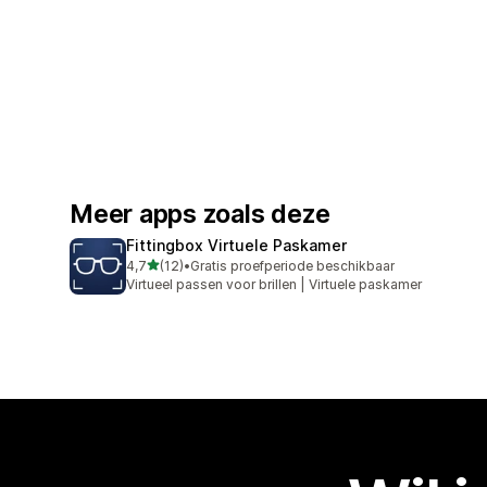
Meer apps zoals deze
Fittingbox Virtuele Paskamer
van 5 sterren
4,7
(12)
•
Gratis proefperiode beschikbaar
12 recensies in totaal
Virtueel passen voor brillen | Virtuele paskamer