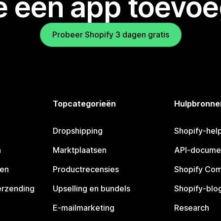
je een app toevo
Probeer Shopify 3 dagen gratis
Topcategorieën
Hulpbronne
Dropshipping
Shopify-hel
n
Marktplaatsen
API-docume
pen
Productrecensies
Shopify Co
erzending
Upselling en bundels
Shopify-blo
E-mailmarketing
Research