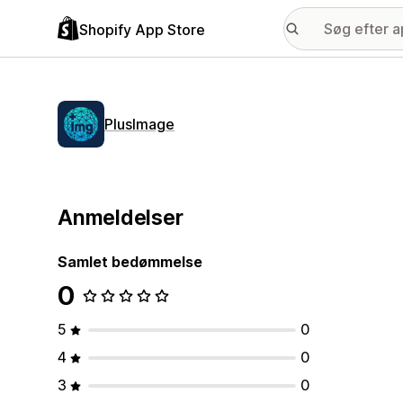
Shopify App Store
PlusImage
Anmeldelser
Samlet bedømmelse
0
5
0
4
0
3
0