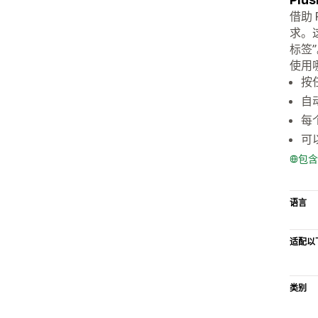
借助
求。
标签
使用
按
自
每
可
包含
语言
适配以
类别