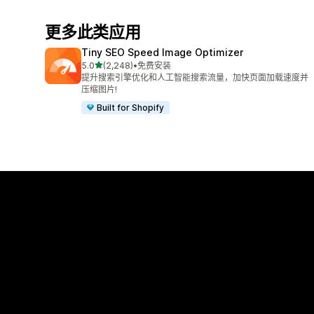
更多此类应用
Tiny SEO Speed Image Optimizer
星（满分 5 星）
5.0
(2,248)
•
免费安装
总共 2248 条评论
提升搜索引擎优化和人工智能搜索流量，加快页面加载速度并
压缩图片!
Built for Shopify