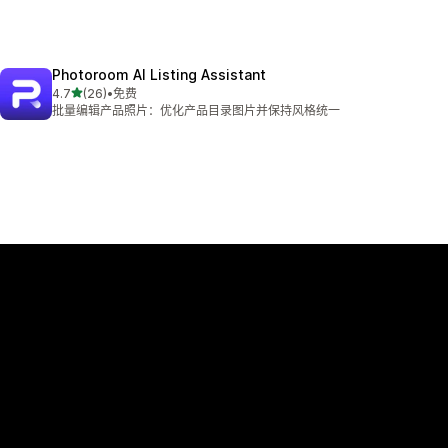
Photoroom AI Listing Assistant
星（满分 5 星）
4.7
(26)
•
免费
总共 26 条评论
批量编辑产品照片：优化产品目录图片并保持风格统一