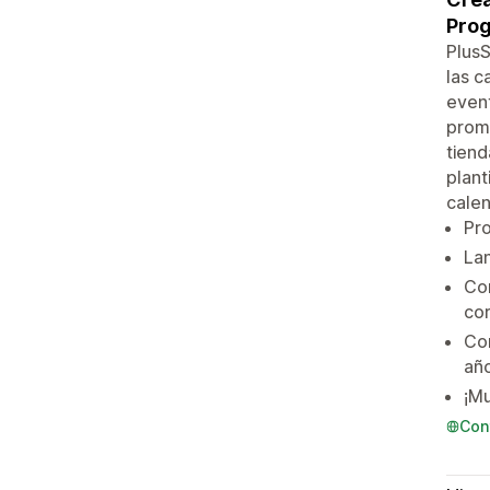
Prog
Plus
las c
event
promo
tiend
plant
calen
Pro
Lan
Con
cor
Con
año
¡Mu
Con