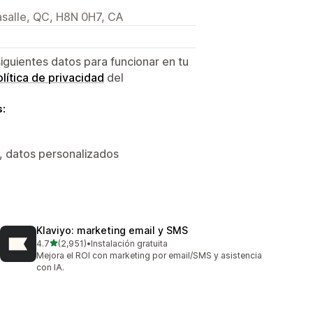
salle, QC, H8N 0H7, CA
siguientes datos para funcionar en tu
lítica de privacidad
del
s:
, datos personalizados
Klaviyo: marketing email y SMS
de 5 estrellas
4.7
(2,951)
•
Instalación gratuita
2951 reseñas en total
Mejora el ROI con marketing por email/SMS y asistencia
con IA.