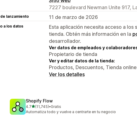
Sitio web
7227 boulevard Newman Unite 917, La
 de lanzamiento
11 de marzo de 2026
 a los datos
Esta aplicación necesita acceso a los 
tienda. Obtén más información en la
po
desarrollador.
Ver datos de empleados y colaboradore
Propietario de tienda
Ver y editar datos de la tienda:
Productos, Descuentos, Tienda online
Ver los detalles
Shopify Flow
de 5 estrellas
4.7
(11,745)
•
Gratis
11745 reseñas en total
Automatiza todo y vuelve a centrarte en tu negocio