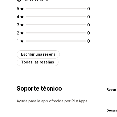
5
0
4
0
3
0
2
0
1
0
Escribir una reseña
Todas las reseñas
Soporte técnico
Recur
Ayuda para la app ofrecida por PlusApps.
Desarr