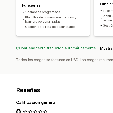
Funcio
Funciones
12 ca
1 campaña programada
Plantil
Plantillas de correos electrónicos y
banner
banners personalizadas
Gestión
Gestión de la lista de destinatarios
Contiene texto traducido automáticamente
Mostrar
Todos los cargos se facturan en USD. Los cargos recurren
Reseñas
Calificación general
0