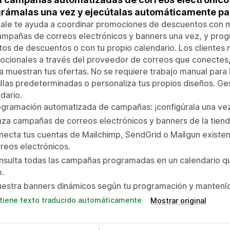
rámalas una vez y ejecútalas automáticamente pa
Sale te ayuda a coordinar promociones de descuentos con 
ampañas de correos electrónicos y banners una vez, y prog
os de descuentos o con tu propio calendario. Los clientes 
cionales a través del proveedor de correos que conectes, 
a muestran tus ofertas. No se requiere trabajo manual para l
illas predeterminadas o personaliza tus propios diseños. Ge
dario.
gramación automatizada de campañas: ¡configúrala una vez
za campañas de correos electrónicos y banners de la tiend
ecta tus cuentas de Mailchimp, SendGrid o Mailgun existe
reos electrónicos.
sulta todas las campañas programadas en un calendario que 
.
estra banners dinámicos según tu programación y mantenlos 
tiene texto traducido automáticamente
Mostrar original