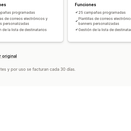
nes
Funciones
mpañas programadas
25 campañas programadas
las de correos electrónicos y
Plantillas de correos electróni
s personalizadas
banners personalizadas
 de la lista de destinatarios
Gestión de la lista de destinata
 original
tes y por uso se facturan cada 30 días.