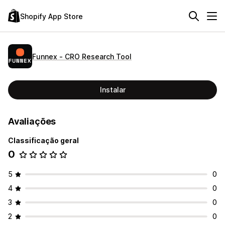
Shopify App Store
Funnex ‑ CRO Research Tool
Instalar
Avaliações
Classificação geral
0
5
0
4
0
3
0
2
0