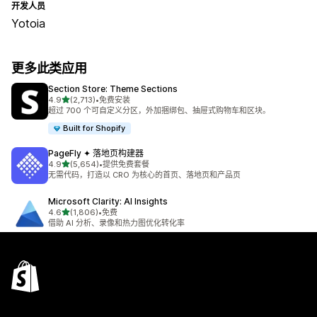
开发人员
Yotoia
更多此类应用
Section Store: Theme Sections
星（满分 5 星）
4.9
(2,713)
•
免费安装
总共 2713 条评论
超过 700 个可自定义分区，外加捆绑包、抽屉式购物车和区块。
Built for Shopify
PageFly ✦ 落地页构建器
星（满分 5 星）
4.9
(5,654)
•
提供免费套餐
总共 5654 条评论
无需代码，打造以 CRO 为核心的首页、落地页和产品页
Microsoft Clarity: AI Insights
星（满分 5 星）
4.6
(1,806)
•
免费
总共 1806 条评论
借助 AI 分析、录像和热力图优化转化率