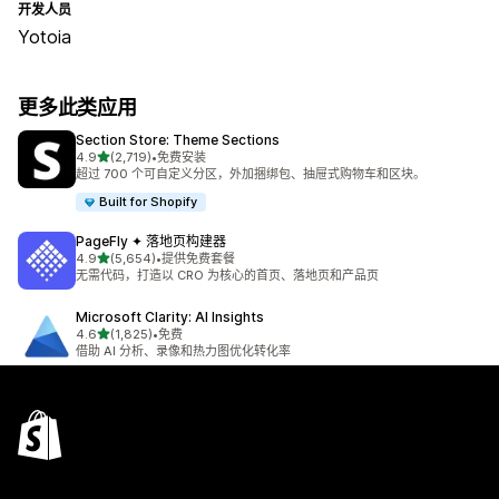
开发人员
Yotoia
更多此类应用
Section Store: Theme Sections
星（满分 5 星）
4.9
(2,719)
•
免费安装
总共 2719 条评论
超过 700 个可自定义分区，外加捆绑包、抽屉式购物车和区块。
Built for Shopify
PageFly ✦ 落地页构建器
星（满分 5 星）
4.9
(5,654)
•
提供免费套餐
总共 5654 条评论
无需代码，打造以 CRO 为核心的首页、落地页和产品页
Microsoft Clarity: AI Insights
星（满分 5 星）
4.6
(1,825)
•
免费
总共 1825 条评论
借助 AI 分析、录像和热力图优化转化率