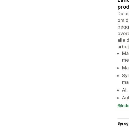
prod
Du be
om de
begge
overb
alle 
arbej
Mas
me
Ma
Syn
ma
AI,
Aut
Ind
Sprog