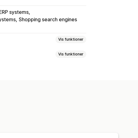
ERP systems
ystems
Shopping search engines
Vis funktioner
Vis funktioner
SKU og stregkoder
Tags
r
SEO-titler
Billeder
Videoer
Tags
nger
Hjælp med kunstig intelligens
ring
Datasynkronisering
illedredigering
ng og filtre
Planlagte opgaver
eloner
Tone og stil
Flere sprog
rt og eksport
ng