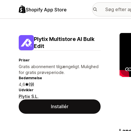
Shopify App Store
Galle
Plytix Multistore AI Bulk
Edit
Priser
Gratis abonnement tilgængeligt. Mulighed
for gratis prøveperiode.
Bedømmelse
4,6
(9)
Udvikler
Plytix S.L.
Installér
Lanc