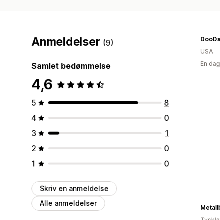
Anmeldelser
DooDah
(9)
USA
En dag
Samlet bedømmelse
4,6
5
8
4
0
3
1
2
0
1
0
Skriv en anmeldelse
Alle anmeldelser
Metal
Tyskl