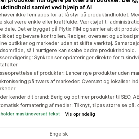
uktindhold samlet ved hjælp af AI
høver ikke fem apps for at få styr på produktindholdet. Me
 skal være enkle eller kraftfulde. Værktøjet til administratio
 dele. Det er bygget på Plytix PIM og samler alt dit produk
likket og bevare kontrollen. Rediger, oversæt og upload pro
dine butikker og markeder uden at skifte værktøj. Samarbejd
dsområde, så I hurtigere kan skabe bedre produktindhold.
seredigering: Synkroniser opdateringer direkte for tusindvi
tafelter
sseoprettelse af produkter: Lancer nye produkter uden ma
kronisering på tværs af markeder: Oversæt og lokaliser indho
rkeder
 der kender dit brand: Berig og optimer produkter til SEO, 
omatisk formatering af medier: Tilknyt, tilpas størrelse på
eholder maskinoversat tekst
Vis oprindelig
Engelsk