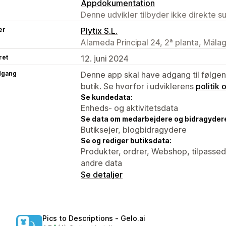
Appdokumentation
Denne udvikler tilbyder ikke direkte s
er
Plytix S.L.
Alameda Principal 24, 2ª planta, Mála
ret
12. juni 2024
dgang
Denne app skal have adgang til følgend
butik. Se hvorfor i udviklerens
politik
Se kundedata:
Enheds- og aktivitetsdata
Se data om medarbejdere og bidragyder
Butiksejer, blogbidragydere
Se og rediger butiksdata:
Produkter, ordrer, Webshop, tilpassed
andre data
Se detaljer
Pics to Descriptions ‑ Gelo.ai