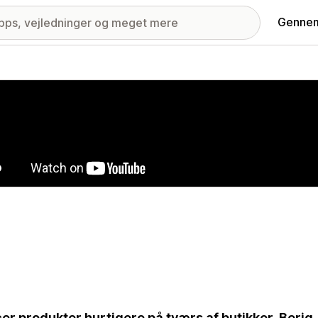
Gennem
ri med udvalgte billeder
er produkter hurtigere på tværs af butikker. Berig