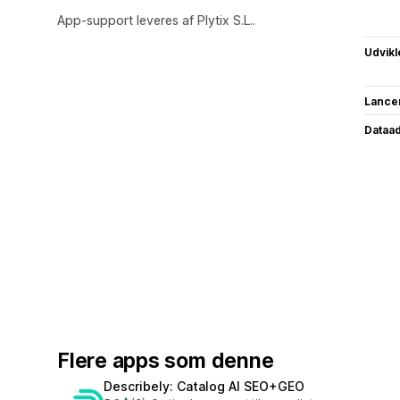
App-support leveres af Plytix S.L..
Udvikl
Lance
Dataa
Flere apps som denne
Describely: Catalog AI SEO+GEO