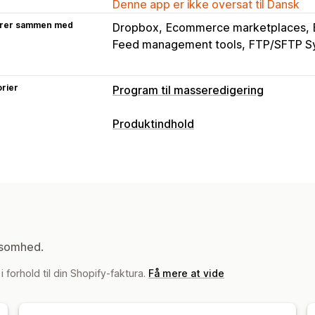
Denne app er ikke oversat til Dansk
rer sammen med
Dropbox
Ecommerce marketplaces
Feed management tools
FTP/SFTP S
rier
Program til masseredigering
Redigerbare ressourcer
Produktindhold
Produkter
Varianter
Billeder
Priser
Indholdstyper
Beskrivelser
Metafelter
Kollektioner
Beskrivelser
Titler
SEO-beskrivelse
Handlinger
Varianter
Strukturerede data
Optimering af billeder
SEO-opdateri
Skabelse af indhold
Import og eksport af CSV
Datamigre
Generering med kunstig intelligens
B
ksomhed.
Sikkerhedskopi
Tilbagerulning
Søgni
Komprimering af billeder
Promptskab
Masserediger
i forhold til din Shopify-faktura.
Få mere at vide
Oversættelse
Masseredigering
Impo
Automatiske opdateringer
Planlægni