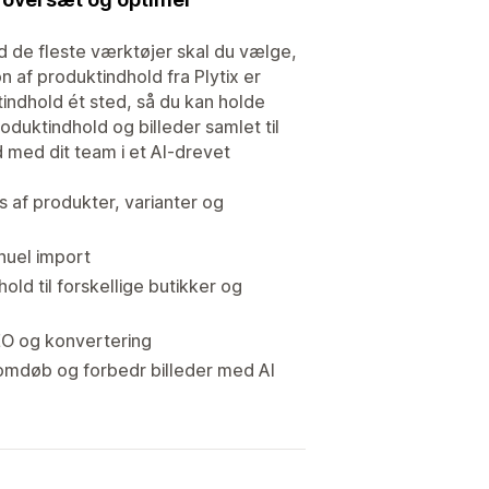
d de fleste værktøjer skal du vælge,
n af produktindhold fra Plytix er
tindhold ét sted, så du kan holde
duktindhold og billeder samlet til
 med dit team i et AI-drevet
s af produkter, varianter og
nuel import
ld til forskellige butikker og
AEO og konvertering
, omdøb og forbedr billeder med AI