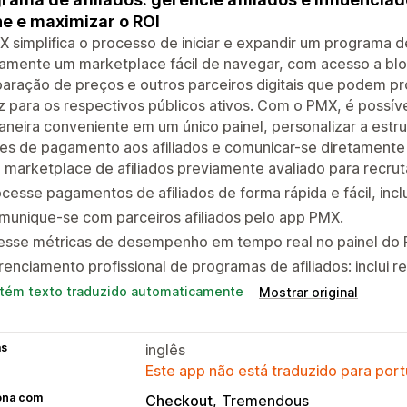
ne e maximizar o ROI
 simplifica o processo de iniciar e expandir um programa d
amente um marketplace fácil de navegar, com acesso a blog
aração de preços e outros parceiros digitais que podem p
z para os respectivos públicos ativos. Com o PMX, é possív
neira conveniente em um único painel, personalizar a estru
es de pagamento aos afiliados e comunicar-se diretamente
marketplace de afiliados previamente avaliado para recrut
cesse pagamentos de afiliados de forma rápida e fácil, in
munique-se com parceiros afiliados pelo app PMX.
esse métricas de desempenho em tempo real no painel do
enciamento profissional de programas de afiliados: inclui 
tém texto traduzido automaticamente
Mostrar original
as
inglês
Este app não está traduzido para port
ona com
Checkout
Tremendous