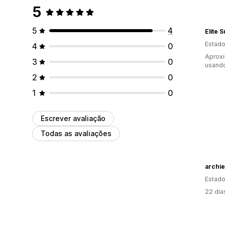
5
5
4
Elite 
Estado
4
0
Aprox
3
0
usand
2
0
1
0
Escrever avaliação
Todas as avaliações
archie
Estado
22 dia