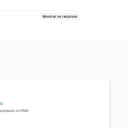
Mostrar os recursos
ento
Comissão personalizada
amento automático
Descontos
anhamento em tempo real
%)
rastreado no PMX