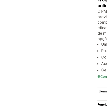
onli
O PMX
previ
comp
efica
de ma
opçõ
Um 
Pro
Co
Ac
Ger
Con
Idiom
Funci