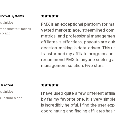
Survival Systems
s Unidos
PMX is an exceptional platform for man
imadamente 2 meses
vetted marketplace, streamlined com
o o app
metrics, and professional management 
affiliates is effortless, payouts are qu
decision-making is data-driven. This us
transformed my affiliate program and 
recommend PMX to anyone seeking a t
management solution. Five stars!
 & alfred
s Unidos
I have used quite a few different affil
s usando o app
by far my favorite one. It is very simp
is incredibly helpful. I find the user e
coordinating and finding affiliates has