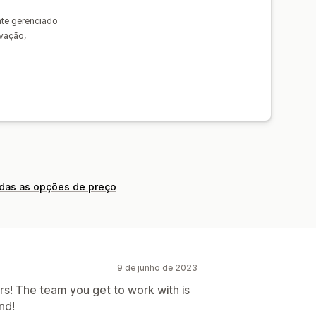
nte gerenciado
ivação,
odas as opções de preço
9 de junho de 2023
ers! The team you get to work with is
nd!