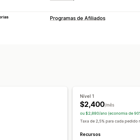
orias
Programas de Afiliados
Opções de comissão
Regras automatizadas
Acompanham
Comissão de produto
Gerenciamento de indicação
Links de afiliado
Análises
Acompanh
Acompanhamento de produto
Acomp
Experiência de afiliado
Nível 1
Painéis de controle personalizados
$2,400
/mês
Pagamentos
ou $2,880/ano (economia de 90
Taxa de 2,5% para cada pedido 
Pagamentos em cartão
Recursos