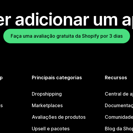
r adicionar um 
Faça uma avaliação gratuita da Shopify por 3 dias
p
Principais categorias
Recursos
Dropshipping
Central de a
os
Marketplaces
Documentaç
Avaliações de produtos
Comunidade
Upsell e pacotes
Blog da Sho