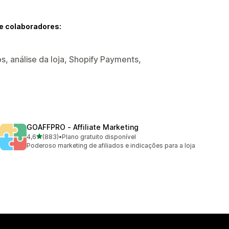
e colaboradores:
s, análise da loja, Shopify Payments,
GOAFFPRO ‑ Affiliate Marketing
de 5 estrelas
4,6
(883)
•
Plano gratuito disponível
883 avaliações ao todo
Poderoso marketing de afiliados e indicações para a loja