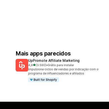
Mais apps parecidos
UpPromote Affiliate Marketing
de 5 estrelas
4,9
(3.590)
•
Grátis para instalar
3590 avaliações ao todo
Impulsione ciclos de vendas por indicação com o
programa de influenciadores e afiliados
Built for Shopify