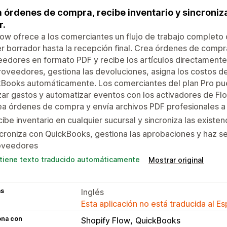
 órdenes de compra, recibe inventario y sincroniz
r.
ow ofrece a los comerciantes un flujo de trabajo complet
r borrador hasta la recepción final. Crea órdenes de compra
edores en formato PDF y recibe los artículos directamente 
roveedores, gestiona las devoluciones, asigna los costos d
Books automáticamente. Los comerciantes del plan Pro pue
zar gastos y automatizar eventos con los activadores de Fl
a órdenes de compra y envía archivos PDF profesionales a
ibe inventario en cualquier sucursal y sincroniza las exist
croniza con QuickBooks, gestiona las aprobaciones y haz se
oveedores
tiene texto traducido automáticamente
Mostrar original
as
Inglés
Esta aplicación no está traducida al E
ona con
Shopify Flow
QuickBooks