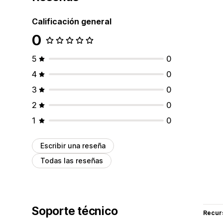
Calificación general
0
5
0
4
0
3
0
2
0
1
0
Escribir una reseña
Todas las reseñas
Soporte técnico
Recur