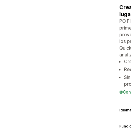
Crea
luga
PO Fl
prime
prove
los p
Quick
anali
Cre
Rec
Sin
pr
Con
Idiom
Funci