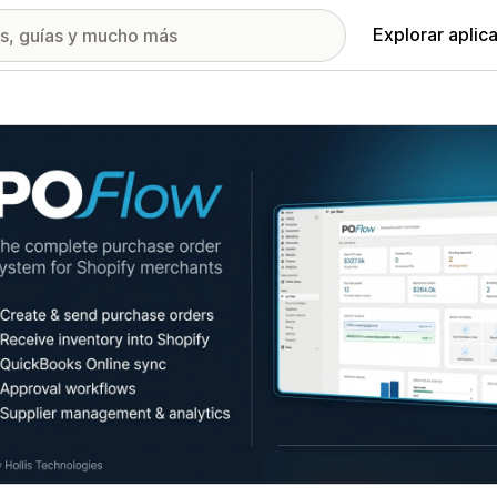
Explorar aplic
ía de imágenes destacadas