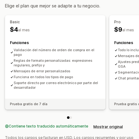
Elige el plan que mejor se adapte a tu negocio.
Basic
Pro
$4
$9
al mes
al mes
Funciones
Funciones
Validación del número de orden de compra en el
Todo lo incl
pago
Mensajes de
Reglas de formato personalizadas: expresiones
Ajustes pre
regulares, prefijo y
GSA
Mensajes de error personalizados
Segmentació
Funciona en todos los tipos de pago
Chat priorit
Soporte directo por correo electrónico por parte del
desarrollador
Prueba gratis de 7 día
Prueba gratis 
Contiene texto traducido automáticamente
Mostrar original
Todos los cargos se facturan en USD. Los cargos recurrentes y por uso