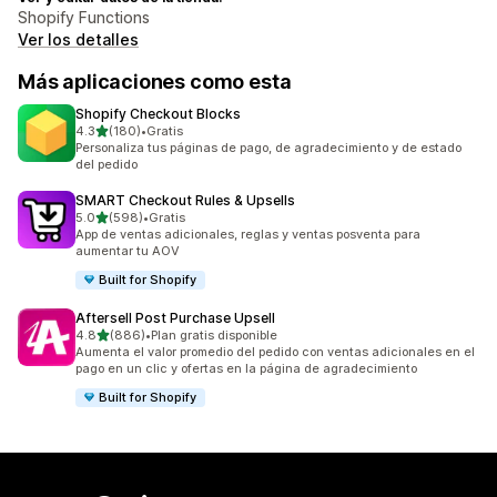
Shopify Functions
Ver los detalles
Más aplicaciones como esta
Shopify Checkout Blocks
de 5 estrellas
4.3
(180)
•
Gratis
180 reseñas en total
Personaliza tus páginas de pago, de agradecimiento y de estado
del pedido
SMART Checkout Rules & Upsells
de 5 estrellas
5.0
(598)
•
Gratis
598 reseñas en total
App de ventas adicionales, reglas y ventas posventa para
aumentar tu AOV
Built for Shopify
Aftersell Post Purchase Upsell
de 5 estrellas
4.8
(886)
•
Plan gratis disponible
886 reseñas en total
Aumenta el valor promedio del pedido con ventas adicionales en el
pago en un clic y ofertas en la página de agradecimiento
Built for Shopify