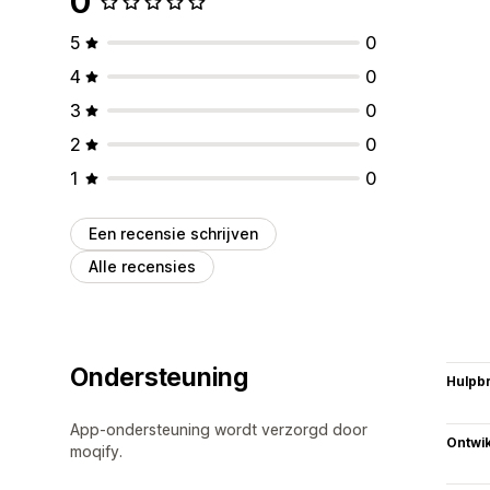
0
5
0
4
0
3
0
2
0
1
0
Een recensie schrijven
Alle recensies
Ondersteuning
Hulpb
App-ondersteuning wordt verzorgd door
Ontwik
moqify.