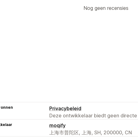
Nog geen recensies
ronnen
Privacybeleid
Deze ontwikkelaar biedt geen directe
kelaar
moqify
上海市普陀区, 上海, SH, 200000, CN