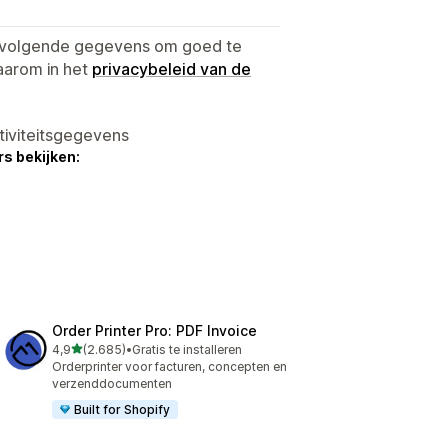
e volgende gegevens om goed te
aarom in het
privacybeleid van de
tiviteitsgegevens
s bekijken:
Order Printer Pro: PDF Invoice
van 5 sterren
4,9
(2.685)
•
Gratis te installeren
2685 recensies in totaal
Orderprinter voor facturen, concepten en
verzenddocumenten
Built for Shopify