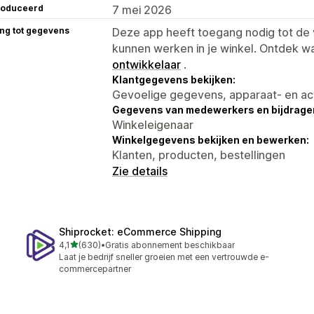
roduceerd
7 mei 2026
ng tot gegevens
Deze app heeft toegang nodig tot d
kunnen werken in je winkel. Ontdek w
ontwikkelaar
.
Klantgegevens bekijken:
Gevoelige gegevens, apparaat- en ac
Gegevens van medewerkers en bijdrager
Winkeleigenaar
Winkelgegevens bekijken en bewerken:
Klanten, producten, bestellingen
Zie details
Shiprocket: eCommerce Shipping
van 5 sterren
4,1
(630)
•
Gratis abonnement beschikbaar
630 recensies in totaal
Laat je bedrijf sneller groeien met een vertrouwde e-
commercepartner