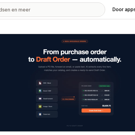
Door apps
ij met uitgelichte afbeeldingen