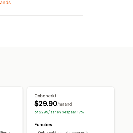
lands
Onbeperkt
$29.90
/maand
of $299/jaar en bespaar 17%
Functies
llingen
Onbeperkt aantal succesvolle