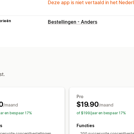
Deze app is niet vertaald in het Neder
orieën
Bestellingen - Anders
st.
Pro
0
$19.90
/maand
/maand
aar en bespaar 17%
of $199/jaar en bespaar 17%
es
Functies
cesvolle conceptbestellingen
200 succesvolle conceptbeste