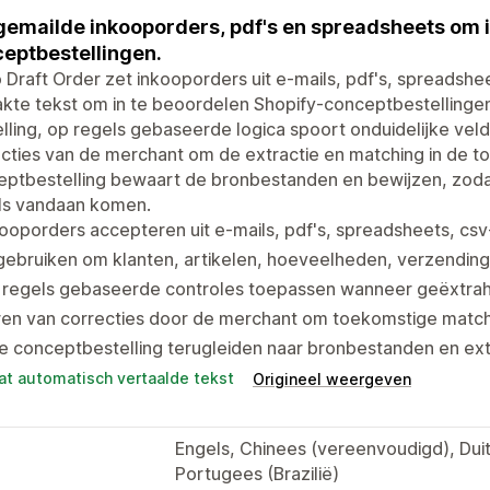
gemailde inkooporders, pdf's en spreadsheets om 
eptbestellingen.
 Draft Order zet inkooporders uit e-mails, pdf's, spreads
kte tekst om in te beoordelen Shopify-conceptbestellingen
lling, op regels gebaseerde logica spoort onduidelijke vel
cties van de merchant om de extractie en matching in de t
eptbestelling bewaart de bronbestanden en bewijzen, zod
ils vandaan komen.
ooporders accepteren uit e-mails, pdf's, spreadsheets, c
gebruiken om klanten, artikelen, hoeveelheden, verzending
regels gebaseerde controles toepassen wanneer geëxtrahee
ren van correcties door de merchant om toekomstige match
e conceptbestelling terugleiden naar bronbestanden en ex
at automatisch vertaalde tekst
Origineel weergeven
Engels, Chinees (vereenvoudigd), Duit
Portugees (Brazilië)