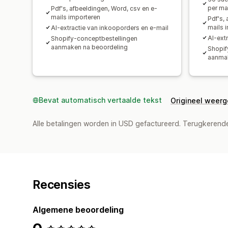
per m
Pdf's, afbeeldingen, Word, csv en e-
mails importeren
Pdf's,
mails 
AI-extractie van inkooporders en e-mail
AI-ext
Shopify-conceptbestellingen
aanmaken na beoordeling
Shopif
aanmak
Bevat automatisch vertaalde tekst
Origineel weer
Alle betalingen worden in USD gefactureerd. Terugkeren
Recensies
Algemene beoordeling