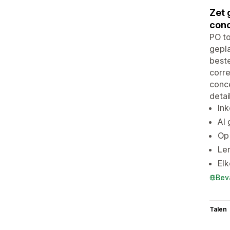
Zet 
conc
PO to
gepla
beste
corre
conc
deta
Ink
AI 
Op 
Le
Elk
Bev
Talen