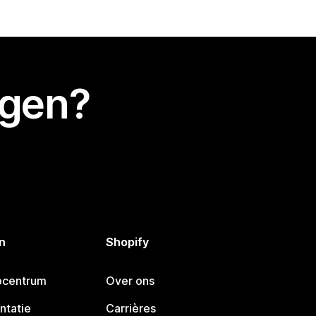
egen?
n
Shopify
pcentrum
Over ons
ntatie
Carrières