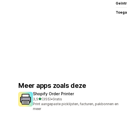
Geïnt
Toega
Meer apps zoals deze
Shopify Order Printer
van 5 sterren
3,5
(355)
•
Gratis
355 recensies in totaal
Print aangepaste picklijsten, facturen, pakbonnen en
meer