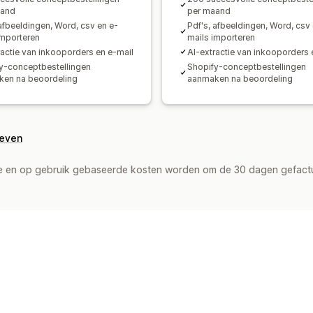
aand
per maand
 afbeeldingen, Word, csv en e-
Pdf's, afbeeldingen, Word, csv 
importeren
mails importeren
ractie van inkooporders en e-mail
AI-extractie van inkooporders 
y-conceptbestellingen
Shopify-conceptbestellingen
en na beoordeling
aanmaken na beoordeling
geven
de en op gebruik gebaseerde kosten worden om de 30 dagen gefact