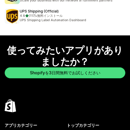
Scale your business with our network of fulfillment partners
UPS Shipping (Official)
5つ星中
4.8
(117)
•
無料インストール
合計レビュー数：117件
UPS Shipping Label Automation Dashboard
使ってみたいアプリがあり
ましたか？
Shopifyを3日間無料でお試しください
アプリカテゴリー
トップカテゴリー