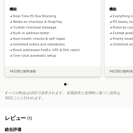
機能
機能
Real-Time PO Box Blocking
Everything i
Works on checkout & Shop Pay
PO boxes, l
Custom checkout message
Rules by coun
Built-in address tester
Exempt produ
Auto health checks & self-repair
Priority emai
Unlimited orders and validations
Unlimited or
Block addresses FedEx, UPS & DHL reject
One-click automatic setup
14日間の無料体験
14日間の無料
すべての料金はUSDで請求されます。 定期請求と使用料に基づく請求は、
30日ごとに行われます。
レビュー
(1)
総合評価