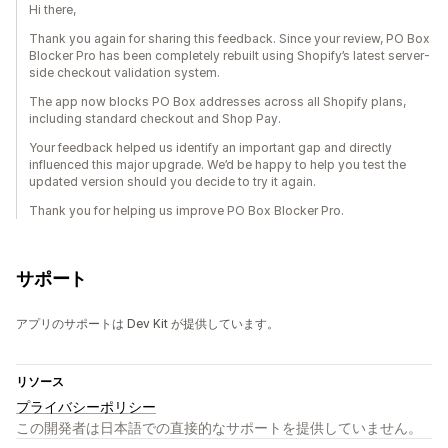
Hi there,
Thank you again for sharing this feedback. Since your review, PO Box
Blocker Pro has been completely rebuilt using Shopify’s latest server-
side checkout validation system.
The app now blocks PO Box addresses across all Shopify plans,
including standard checkout and Shop Pay.
Your feedback helped us identify an important gap and directly
influenced this major upgrade. We’d be happy to help you test the
updated version should you decide to try it again.
Thank you for helping us improve PO Box Blocker Pro.
サポート
アプリのサポートは Dev Kit が提供しています。
リソース
プライバシーポリシー
この開発者は日本語での直接的なサポートを提供していません。