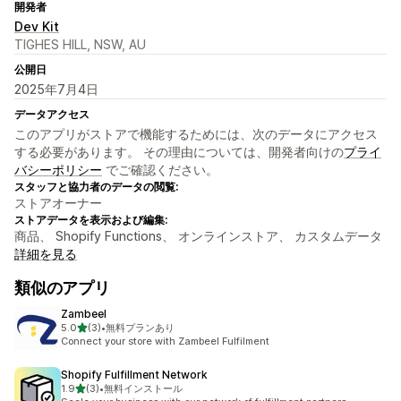
開発者
Dev Kit
TIGHES HILL, NSW, AU
公開日
2025年7月4日
データアクセス
このアプリがストアで機能するためには、次のデータにアクセス
する必要があります。 その理由については、開発者向けの
プライ
バシーポリシー
でご確認ください。
スタッフと協力者のデータの閲覧:
ストアオーナー
ストアデータを表示および編集:
商品、 Shopify Functions、 オンラインストア、 カスタムデータ
詳細を見る
類似のアプリ
Zambeel
5つ星中
5.0
(3)
•
無料プランあり
合計レビュー数：3件
Connect your store with Zambeel Fulfilment
Shopify Fulfillment Network
5つ星中
1.9
(3)
•
無料インストール
合計レビュー数：3件