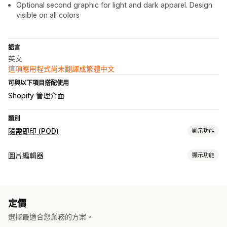
Optional second graphic for light and dark apparel. Design
visible on all colors
語言
英文
這項應用程式尚未翻譯成繁體中文
可與以下項目搭配使用
Shopify 管理介面
類別
隨需即印 (POD)
顯示功能
商品客製化
圖片編輯器
顯示功能
模型產生器
自訂範本
大量編輯
商品
檔案上傳
調整大小
服飾
定價
選擇最適合您業務的方案。