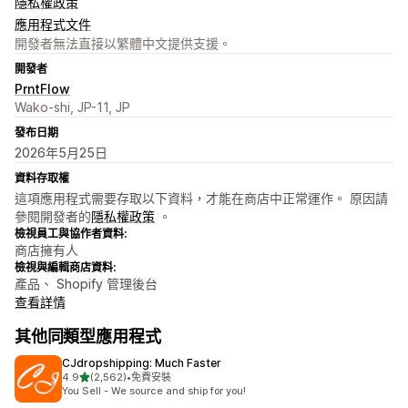
隱私權政策
應用程式文件
開發者無法直接以繁體中文提供支援。
開發者
PrntFlow
Wako-shi, JP-11, JP
發布日期
2026年5月25日
資料存取權
這項應用程式需要存取以下資料，才能在商店中正常運作。 原因請
參閱開發者的
隱私權政策
。
檢視員工與協作者資料:
商店擁有人
檢視與編輯商店資料:
產品、 Shopify 管理後台
查看詳情
其他同類型應用程式
CJdropshipping: Much Faster
滿分 5 顆星
4.9
(2,562)
•
免費安裝
共有 2562 則評價
You Sell - We source and ship for you!