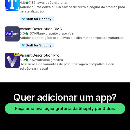
de 5 estrelas
4,8
(132)
•
Avaliação gratuita
132 avaliações ao todo
Adicione uma caixa ou um campo de texto à página do produto para
personalização
Built for Shopify
Variant Description OMG
de 5 estrelas
5,0
(67)
•
Plano gratuito disponível
67 avaliações ao todo
Adicione descrições exclusivas e exiba metacampos de variantes
Built for Shopify
Variant Description Pro
de 5 estrelas
5,0
(3)
•
Avaliação gratuita
3 avaliações ao todo
Descrições de variantes de produtos: agora compatíveis com
edição em massa!
Quer adicionar um app?
Faça uma avaliação gratuita da Shopify por 3 dias